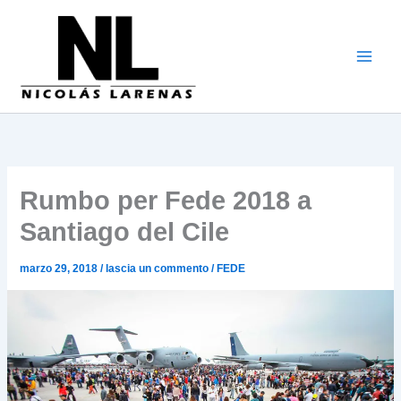
Vai
al
contenuto
Rumbo per Fede 2018 a
Santiago del Cile
marzo 29, 2018
/
lascia un commento
/
FEDE