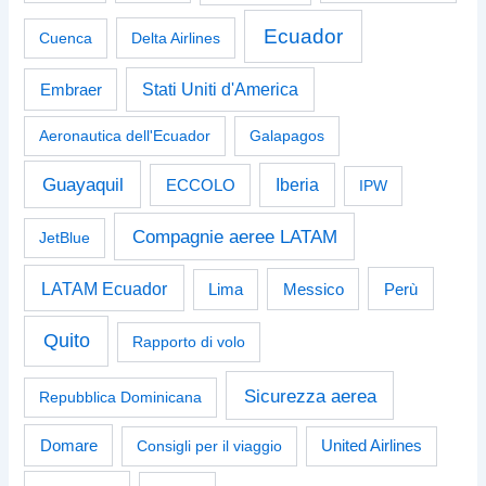
Ecuador
Cuenca
Delta Airlines
Stati Uniti d'America
Embraer
Aeronautica dell'Ecuador
Galapagos
Guayaquil
Iberia
ECCOLO
IPW
Compagnie aeree LATAM
JetBlue
LATAM Ecuador
Perù
Lima
Messico
Quito
Rapporto di volo
Sicurezza aerea
Repubblica Dominicana
Domare
Consigli per il viaggio
United Airlines