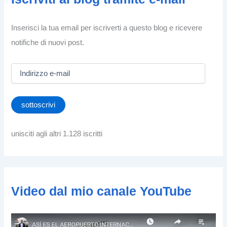
Inserisci la tua email per iscriverti a questo blog e ricevere
notifiche di nuovi post.
I
n
d
i
sottoscrivi
r
i
z
unisciti agli altri 1.128 iscritti
z
o
e
-
m
Video dal mio canale YouTube
a
i
l