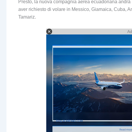
Presto, la nuova compagnia aerea ecuadoriana andrà al
aver richiesto di volare in Messico, Giamaica, Cuba, Ame
Tamariz.
Ad