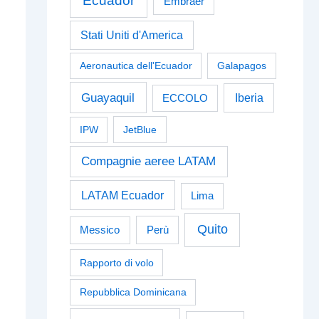
Ecuador
Embraer
Stati Uniti d'America
Aeronautica dell'Ecuador
Galapagos
Guayaquil
Iberia
ECCOLO
IPW
JetBlue
Compagnie aeree LATAM
LATAM Ecuador
Lima
Quito
Perù
Messico
Rapporto di volo
Repubblica Dominicana