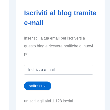
Iscriviti al blog tramite
e-mail
Inserisci la tua email per iscriverti a
questo blog e ricevere notifiche di nuovi
post.
I
n
d
i
sottoscrivi
r
i
z
unisciti agli altri 1.128 iscritti
z
o