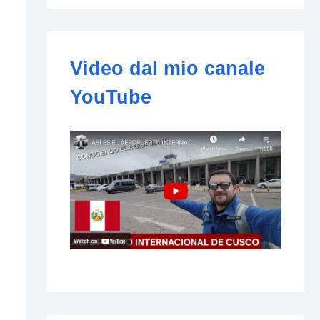
e
-
m
a
i
Video dal mio canale
l
YouTube