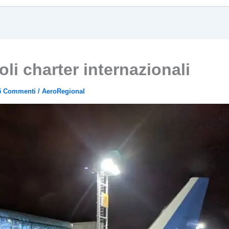
li charter internazionali
5 Commenti
/
AeroRegional