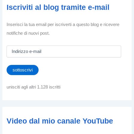
Iscriviti al blog tramite e-mail
Inserisci la tua email per iscriverti a questo blog e ricevere
notifiche di nuovi post.
I
n
d
i
sottoscrivi
r
i
z
unisciti agli altri 1.128 iscritti
z
o
e
-
m
Video dal mio canale YouTube
a
i
l