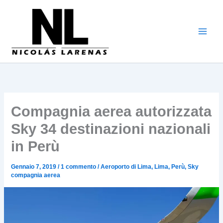
Vai
al
contenuto
Compagnia aerea autorizzata
Sky 34 destinazioni nazionali
in Perù
Gennaio 7, 2019
/
1 commento
/
Aeroporto di Lima
,
Lima
,
Perù
,
Sky
compagnia aerea