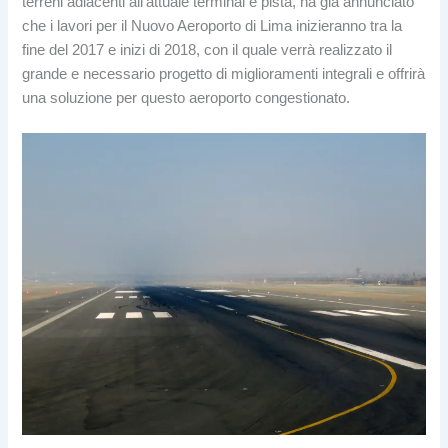
terreni adiacenti all'attuale terminal e pista, ha già annunciato
che i lavori per il Nuovo Aeroporto di Lima inizieranno tra la
fine del 2017 e inizi di 2018, con il quale verrà realizzato il
grande e necessario progetto di miglioramenti integrali e offrirà
una soluzione per questo aeroporto congestionato.