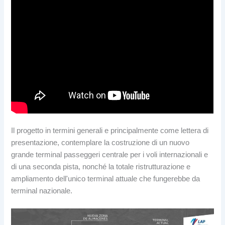
Il progetto in termini generali e principalmente come lettera di
presentazione, contemplare la costruzione di un nuovo
grande terminal passeggeri centrale per i voli internazionali e
di una seconda pista, nonché la totale ristrutturazione e
ampliamento dell'unico terminal attuale che fungerebbe da
terminal nazionale.