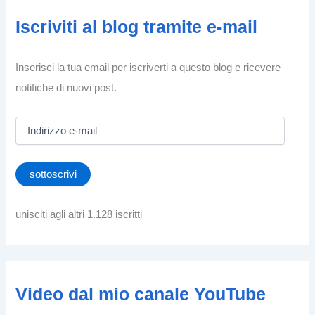
Iscriviti al blog tramite e-mail
Inserisci la tua email per iscriverti a questo blog e ricevere
notifiche di nuovi post.
I
n
d
i
sottoscrivi
r
i
z
unisciti agli altri 1.128 iscritti
z
o
e
-
m
Video dal mio canale YouTube
a
i