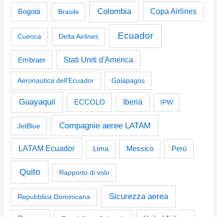
Colombia
Bogotà
Copa Airlines
Brasile
Ecuador
Cuenca
Delta Airlines
Stati Uniti d'America
Embraer
Aeronautica dell'Ecuador
Galapagos
Guayaquil
Iberia
ECCOLO
IPW
Compagnie aeree LATAM
JetBlue
LATAM Ecuador
Perù
Lima
Messico
Quito
Rapporto di volo
Sicurezza aerea
Repubblica Dominicana