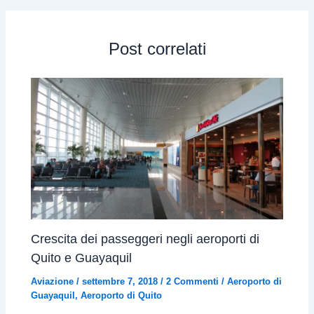
Post correlati
Crescita dei passeggeri negli aeroporti di
Quito e Guayaquil
Aviazione
/
settembre 7, 2018
/
2 Commenti
/
Aeroporto di
Guayaquil
,
Aeroporto di Quito