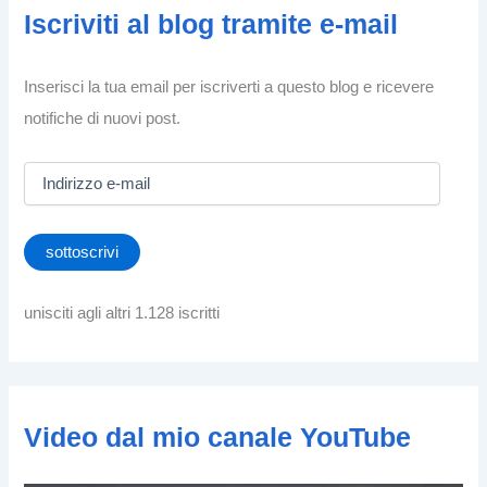
Iscriviti al blog tramite e-mail
Inserisci la tua email per iscriverti a questo blog e ricevere
notifiche di nuovi post.
I
n
d
i
sottoscrivi
r
i
z
unisciti agli altri 1.128 iscritti
z
o
e
-
m
Video dal mio canale YouTube
a
i
l