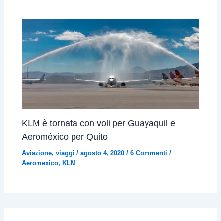
KLM è tornata con voli per Guayaquil e
Aeroméxico per Quito
Aviazione
,
viaggi
/
agosto 4, 2020
/
6 Commenti
/
Aeromexico
,
KLM