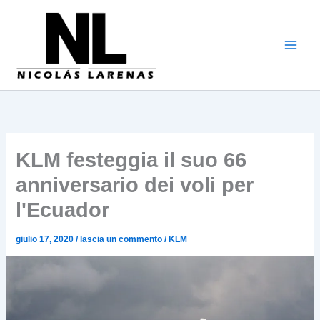
Vai
al
contenuto
KLM festeggia il suo 66
anniversario dei voli per
l'Ecuador
giulio 17, 2020
/
lascia un commento
/
KLM