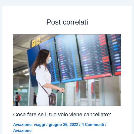
Post correlati
Cosa fare se il tuo volo viene cancellato?
Aviazione
,
viaggi
/
giugno 26, 2022
/
4 Commenti
/
Aviazione