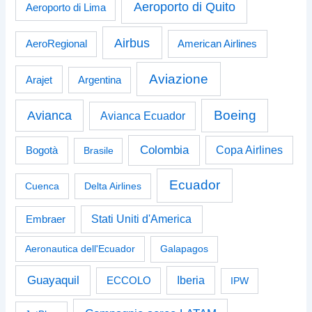
Aeroporto di Quito
Aeroporto di Lima
Airbus
American Airlines
AeroRegional
Aviazione
Arajet
Argentina
Boeing
Avianca
Avianca Ecuador
Colombia
Bogotà
Copa Airlines
Brasile
Ecuador
Cuenca
Delta Airlines
Stati Uniti d'America
Embraer
Aeronautica dell'Ecuador
Galapagos
Guayaquil
Iberia
ECCOLO
IPW