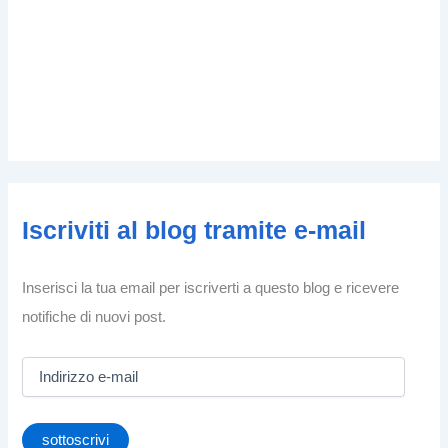
Iscriviti al blog tramite e-mail
Inserisci la tua email per iscriverti a questo blog e ricevere
notifiche di nuovi post.
I
n
d
i
sottoscrivi
r