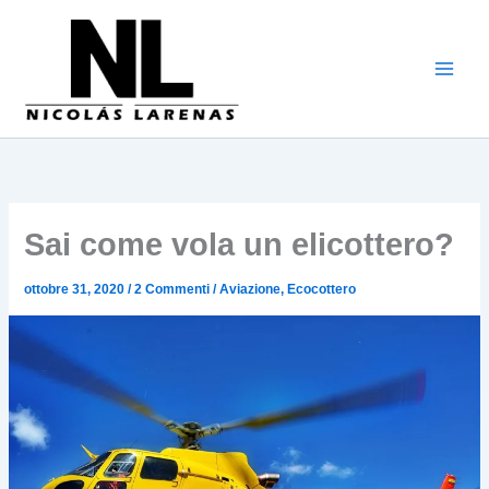
Vai
al
contenuto
Sai come vola un elicottero?
ottobre 31, 2020
/
2 Commenti
/
Aviazione
,
Ecocottero