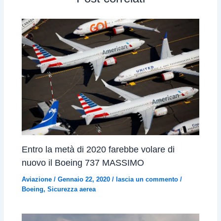
Entro la metà di 2020 farebbe volare di
nuovo il Boeing 737 MASSIMO
Aviazione
/
Gennaio 22, 2020
/
lascia un commento
/
Boeing
,
Sicurezza aerea