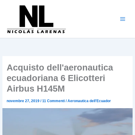
Vai
al
contenuto
Acquisto dell'aeronautica
ecuadoriana 6 Elicotteri
Airbus H145M
novembre 27, 2019
/
11 Commenti
/
Aeronautica dell'Ecuador