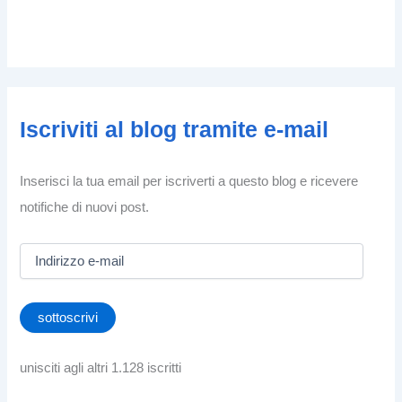
Iscriviti al blog tramite e-mail
Inserisci la tua email per iscriverti a questo blog e ricevere
notifiche di nuovi post.
I
n
d
i
sottoscrivi
r
i
z
unisciti agli altri 1.128 iscritti
z
o