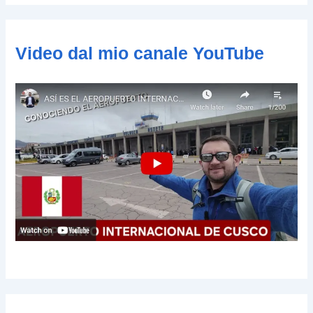
e
-
m
Video dal mio canale YouTube
a
i
l