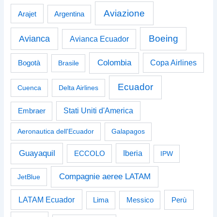
Aviazione
Arajet
Argentina
Boeing
Avianca
Avianca Ecuador
Colombia
Bogotà
Copa Airlines
Brasile
Ecuador
Cuenca
Delta Airlines
Stati Uniti d'America
Embraer
Aeronautica dell'Ecuador
Galapagos
Guayaquil
Iberia
ECCOLO
IPW
Compagnie aeree LATAM
JetBlue
LATAM Ecuador
Perù
Lima
Messico