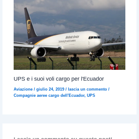
UPS e i suoi voli cargo per l'Ecuador
Aviazione
/
giulio 24, 2019
/
lascia un commento
/
Compagnie aeree cargo dell'Ecuador
,
UPS