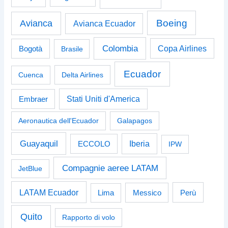
Boeing
Avianca
Avianca Ecuador
Colombia
Bogotà
Copa Airlines
Brasile
Ecuador
Cuenca
Delta Airlines
Stati Uniti d'America
Embraer
Aeronautica dell'Ecuador
Galapagos
Guayaquil
Iberia
ECCOLO
IPW
Compagnie aeree LATAM
JetBlue
LATAM Ecuador
Perù
Lima
Messico
Quito
Rapporto di volo