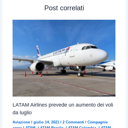
Post correlati
LATAM Airlines prevede un aumento dei voli
da luglio
Aviazione
/
giulio 14, 2021
/
2 Commenti
/
Compagnie
aeree LATAM
,
LATAM Brasile
,
LATAM Colombia
,
LATAM