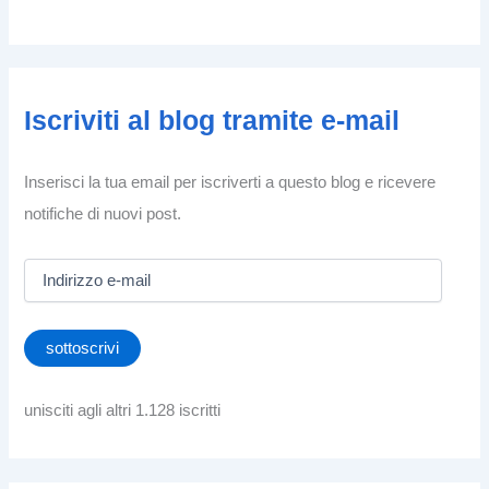
Iscriviti al blog tramite e-mail
Inserisci la tua email per iscriverti a questo blog e ricevere
notifiche di nuovi post.
I
n
d
i
sottoscrivi
r
i
z
unisciti agli altri 1.128 iscritti
z
o
e
-