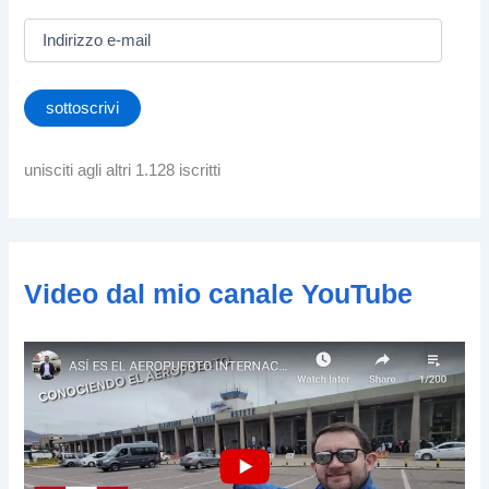
I
n
d
i
sottoscrivi
r
i
z
unisciti agli altri 1.128 iscritti
z
o
e
-
m
Video dal mio canale YouTube
a
i
l