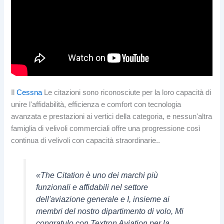
Il
Cessna
Le citazioni sono riconosciute per la loro capacità di
unire l'affidabilità, efficienza e comfort con tecnologia
avanzata e prestazioni ai vertici della categoria, e nessun'altra
famiglia di velivoli commerciali offre una progressione così
continua di velivoli con capacità straordinarie..
«The Citation è uno dei marchi più
funzionali e affidabili nel settore
dell'aviazione generale e I, insieme ai
membri del nostro dipartimento di volo, Mi
congratulo con Textron Aviation per la