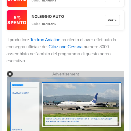
NLARENAS
NOLEGGIO AUTO
5%
ver >
SPENTO
NLARENAS
Il produttore
Textron Aviation
ha riferito di aver effettuato la
consegna ufficiale del
Citazione Cessna
numero 8000
assemblato nell'ambito del programma di questo aereo
esecutivo.
Advertisement