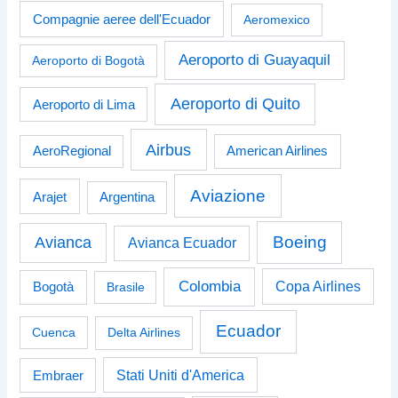
Compagnie aeree dell'Ecuador
Aeromexico
Aeroporto di Guayaquil
Aeroporto di Bogotà
Aeroporto di Quito
Aeroporto di Lima
Airbus
American Airlines
AeroRegional
Aviazione
Arajet
Argentina
Boeing
Avianca
Avianca Ecuador
Colombia
Bogotà
Copa Airlines
Brasile
Ecuador
Cuenca
Delta Airlines
Stati Uniti d'America
Embraer