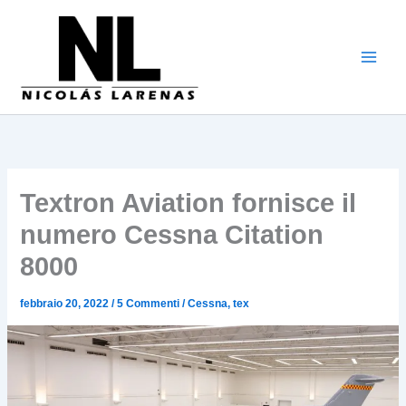
Vai
al
contenuto
Textron Aviation fornisce il
numero Cessna Citation
8000
febbraio 20, 2022
/
5 Commenti
/
Cessna
,
tex