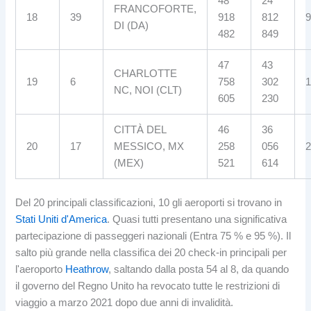
48
24
FRANCOFORTE,
18
39
918
812
9
DI (DA)
482
849
47
43
CHARLOTTE
19
6
758
302
1
NC, NOI (CLT)
605
230
CITTÀ DEL
46
36
20
17
MESSICO, MX
258
056
2
(MEX)
521
614
Del 20 principali classificazioni, 10 gli aeroporti si trovano in
Stati Uniti d'America
. Quasi tutti presentano una significativa
partecipazione di passeggeri nazionali (Entra 75 % e 95 %). Il
salto più grande nella classifica dei 20 check-in principali per
l'aeroporto
Heathrow
, saltando dalla posta 54 al 8, da quando
il governo del Regno Unito ha revocato tutte le restrizioni di
viaggio a marzo 2021 dopo due anni di invalidità.