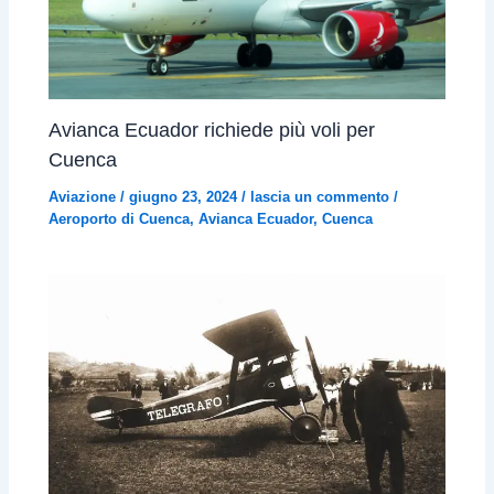
Avianca Ecuador richiede più voli per
Cuenca
Aviazione
/
giugno 23, 2024
/
lascia un commento
/
Aeroporto di Cuenca
,
Avianca Ecuador
,
Cuenca