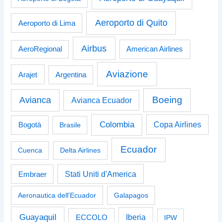
Aeroporto di Quito
Aeroporto di Lima
Airbus
American Airlines
AeroRegional
Aviazione
Arajet
Argentina
Boeing
Avianca
Avianca Ecuador
Colombia
Bogotà
Copa Airlines
Brasile
Ecuador
Cuenca
Delta Airlines
Stati Uniti d'America
Embraer
Aeronautica dell'Ecuador
Galapagos
Guayaquil
Iberia
ECCOLO
IPW