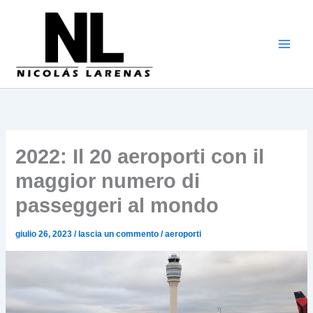
Vai
al
contenuto
2022: Il 20 aeroporti con il
maggior numero di
passeggeri al mondo
giulio 26, 2023
/
lascia un commento
/
aeroporti