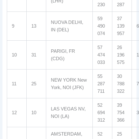
(LHR)
230
287
59
37
NUOVA DELHI,
9
13
490
139
6
IN (DEL)
074
957
57
26
PARIGI, FR
10
31
474
196
1
(CDG)
033
575
55
30
NEW YORK New
11
25
287
788
7
York, NOI (JFK)
711
322
52
39
LAS VEGAS NV,
12
10
694
754
3
NOI (LA)
312
366
AMSTERDAM,
52
25