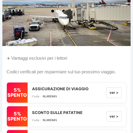
✈️ Vantaggi esclusivi per i lettori
Codici verificati per risparmiare sul tuo prossimo viaggio.
ASSICURAZIONE DI VIAGGIO
5%
ver >
SPENTO
NLARENAS
SCONTO SULLE PATATINE
5%
ver >
SPENTO
NLARENAS