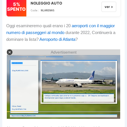
NOLEGGIO AUTO
5%
ver >
SPENTO
NLARENAS
Oggi esamineremo quali erano i 20
aeroporti con il maggior
numero di passeggeri al mondo
durante 2022, Continuerà a
dominare la lista?
Aeroporto di Atlanta
?
Advertisement