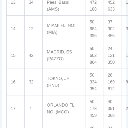
13
34
Paesi Bassi
472
492
1
(AMS)
188
633
50
37
MIAMI FL, NOI
14
12
684
302
3
(MIA)
396
456
50
24
MADRID, ES
15
42
602
121
1
(PAZZO)
864
350
50
26
TOKYO, JP
16
32
334
169
9
(HND)
354
812
50
40
ORLANDO FL,
17
7
178
351
2
NOI (MCO)
499
068