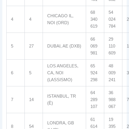
68
54
CHICAGO IL,
4
4
340
024
2
NOI (ORD)
619
784
66
29
5
27
DUBAI, AE (DXB)
069
110
1
981
609
LOS ANGELES,
65
48
6
5
CA, NOI
924
009
3
(LASSISMO)
298
241
64
36
ISTANBUL, TR
7
14
289
988
7
(È)
107
067
61
19
LONDRA, GB
8
54
614
395
2