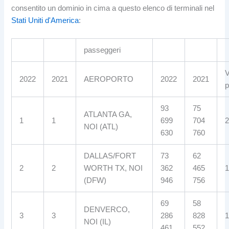
consentito un dominio in cima a questo elenco di terminali nel
Stati Uniti d'America
:
passeggeri
V
2022
2021
AEROPORTO
2022
2021
p
93
75
ATLANTA GA,
1
1
699
704
2
NOI (ATL)
630
760
DALLAS/FORT
73
62
2
2
WORTH TX, NOI
362
465
1
(DFW)
946
756
69
58
DENVERCO,
3
3
286
828
1
NOI (IL)
461
552