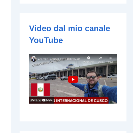
e
-
m
a
i
Video dal mio canale
l
YouTube