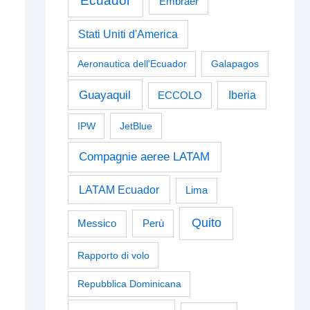
Ecuador
Embraer
Stati Uniti d'America
Aeronautica dell'Ecuador
Galapagos
Guayaquil
Iberia
ECCOLO
IPW
JetBlue
Compagnie aeree LATAM
LATAM Ecuador
Lima
Quito
Perù
Messico
Rapporto di volo
Repubblica Dominicana