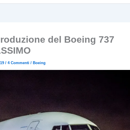
roduzione del Boeing 737
SSIMO
019
/
4 Commenti
/
Boeing