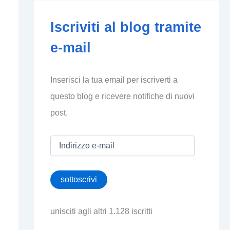
Iscriviti al blog tramite
e-mail
Inserisci la tua email per iscriverti a
questo blog e ricevere notifiche di nuovi
post.
I
n
d
i
sottoscrivi
r
i
z
unisciti agli altri 1.128 iscritti
z
o