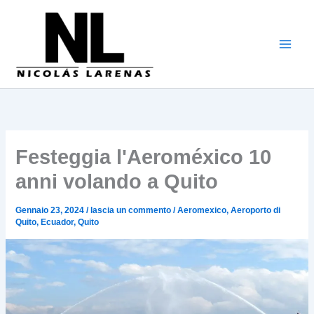
Vai
al
contenuto
Festeggia l'Aeroméxico 10
anni volando a Quito
Gennaio 23, 2024
/
lascia un commento
/
Aeromexico
,
Aeroporto di
Quito
,
Ecuador
,
Quito