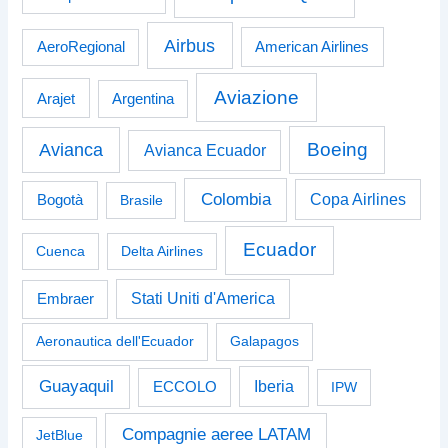
Airbus
American Airlines
AeroRegional
Aviazione
Arajet
Argentina
Boeing
Avianca
Avianca Ecuador
Colombia
Bogotà
Copa Airlines
Brasile
Ecuador
Cuenca
Delta Airlines
Stati Uniti d'America
Embraer
Aeronautica dell'Ecuador
Galapagos
Guayaquil
Iberia
ECCOLO
IPW
Compagnie aeree LATAM
JetBlue