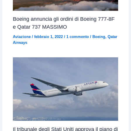
Boeing annuncia gli ordini di Boeing 777-8F
e Qatar 737 MASSIMO
Aviazione
/
febbraio 1, 2022
/
1 commento
/
Boeing
,
Qatar
Airways
Il tribunale degli Stati Uniti approva il piano di