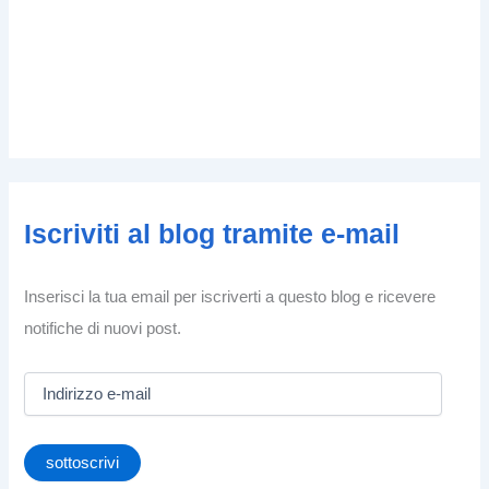
Iscriviti al blog tramite e-mail
Inserisci la tua email per iscriverti a questo blog e ricevere
notifiche di nuovi post.
I
n
d
i
sottoscrivi
r