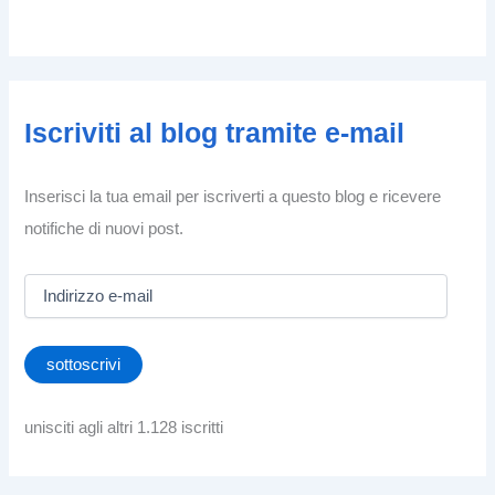
Iscriviti al blog tramite e-mail
Inserisci la tua email per iscriverti a questo blog e ricevere
notifiche di nuovi post.
I
n
d
i
sottoscrivi
r
i
z
unisciti agli altri 1.128 iscritti
z
o
e