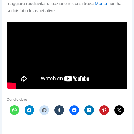
maggiore redditività, situazione in cui si trova
Manta
non ha
soddisfatto le aspettative.
Condividere: