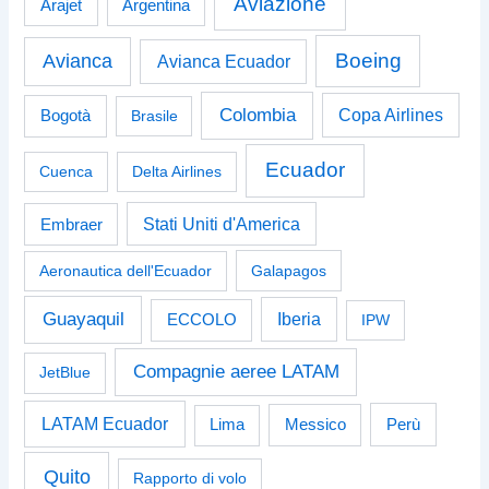
Aviazione
Arajet
Argentina
Boeing
Avianca
Avianca Ecuador
Colombia
Bogotà
Copa Airlines
Brasile
Ecuador
Cuenca
Delta Airlines
Stati Uniti d'America
Embraer
Aeronautica dell'Ecuador
Galapagos
Guayaquil
Iberia
ECCOLO
IPW
Compagnie aeree LATAM
JetBlue
LATAM Ecuador
Perù
Lima
Messico
Quito
Rapporto di volo