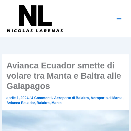
Vai
al
contenuto
Avianca Ecuador smette di
volare tra Manta e Baltra alle
Galapagos
aprile 1, 2024
/
4 Commenti
/
Aeroporto di Balaltra
,
Aeroporto di Manta
,
Avianca Ecuador
,
Balaltra
,
Manta