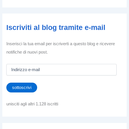
Iscriviti al blog tramite e-mail
Inserisci la tua email per iscriverti a questo blog e ricevere
notifiche di nuovi post.
I
n
d
i
sottoscrivi
r
i
z
unisciti agli altri 1.128 iscritti
z
o
e
-