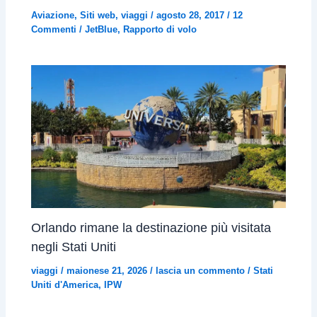
Aviazione
,
Siti web
,
viaggi
/
agosto 28, 2017
/
12
Commenti
/
JetBlue
,
Rapporto di volo
Orlando rimane la destinazione più visitata
negli Stati Uniti
viaggi
/
maionese 21, 2026
/
lascia un commento
/
Stati
Uniti d'America
,
IPW