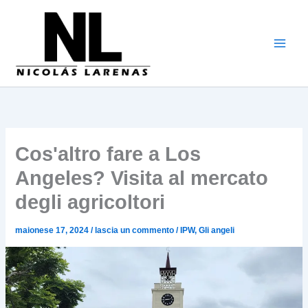
Vai
al
contenuto
Cos'altro fare a Los
Angeles? Visita al mercato
degli agricoltori
maionese 17, 2024
/
lascia un commento
/
IPW
,
Gli angeli