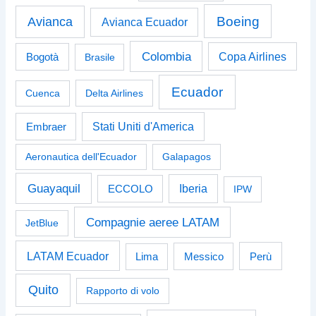
Boeing
Avianca
Avianca Ecuador
Colombia
Bogotà
Copa Airlines
Brasile
Ecuador
Cuenca
Delta Airlines
Stati Uniti d'America
Embraer
Aeronautica dell'Ecuador
Galapagos
Guayaquil
Iberia
ECCOLO
IPW
Compagnie aeree LATAM
JetBlue
LATAM Ecuador
Perù
Lima
Messico
Quito
Rapporto di volo