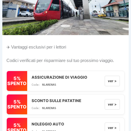
✈️ Vantaggi esclusivi per i lettori
Codici verificati per risparmiare sul tuo prossimo viaggio.
ASSICURAZIONE DI VIAGGIO
5%
ver >
SPENTO
NLARENAS
SCONTO SULLE PATATINE
5%
ver >
SPENTO
NLARENAS
NOLEGGIO AUTO
5%
ver >
SPENTO