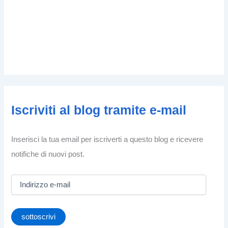
Iscriviti al blog tramite e-mail
Inserisci la tua email per iscriverti a questo blog e ricevere
notifiche di nuovi post.
I
n
d
i
sottoscrivi
r