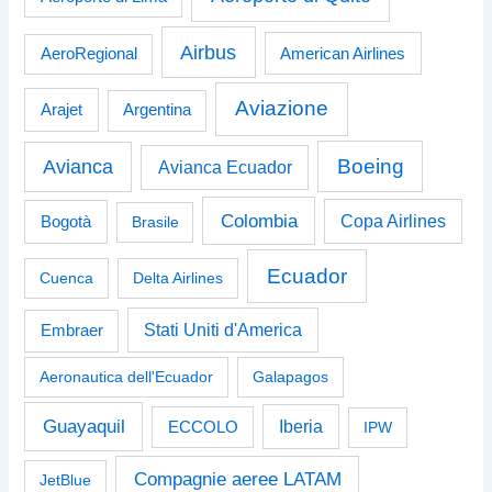
Airbus
American Airlines
AeroRegional
Aviazione
Arajet
Argentina
Boeing
Avianca
Avianca Ecuador
Colombia
Bogotà
Copa Airlines
Brasile
Ecuador
Cuenca
Delta Airlines
Stati Uniti d'America
Embraer
Aeronautica dell'Ecuador
Galapagos
Guayaquil
Iberia
ECCOLO
IPW
Compagnie aeree LATAM
JetBlue