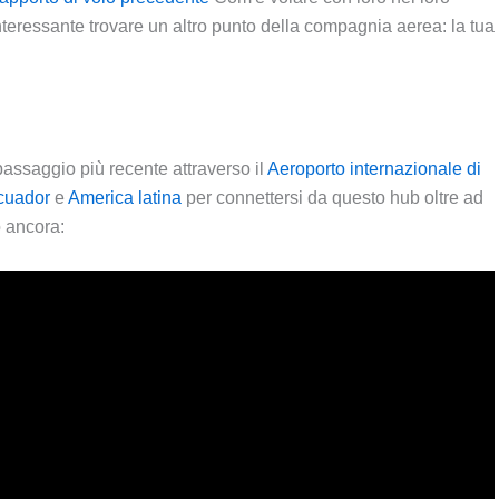
teressante trovare un altro punto della compagnia aerea: la tua
passaggio più recente attraverso il
Aeroporto internazionale di
cuador
e
America latina
per connettersi da questo hub oltre ad
ro ancora: