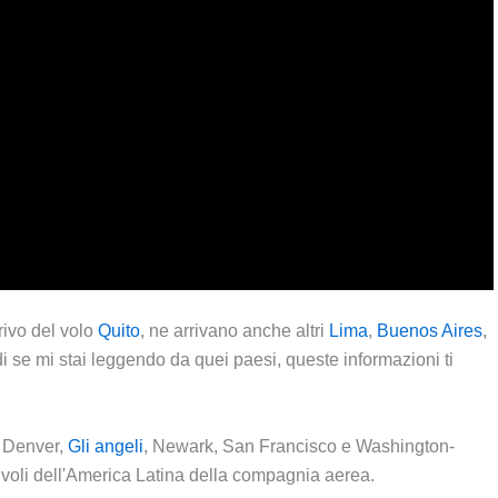
rivo del volo
Quito
, ne arrivano anche altri
Lima
,
Buenos Aires
,
di se mi stai leggendo da quei paesi, queste informazioni ti
, Denver,
Gli angeli
, Newark, San Francisco e Washington-
i voli dell'America Latina della compagnia aerea.