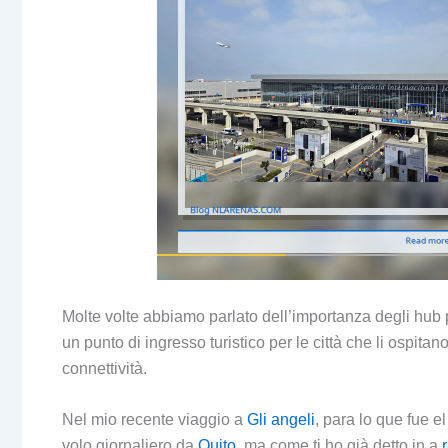
Molte volte abbiamo parlato dell’importanza degli hub
un punto di ingresso turistico per le città che li ospit
connettività.
Nel mio recente viaggio a
Gli angeli
,
para lo que fue e
volo giornaliero da
Quito
, ma come ti ho già detto in a