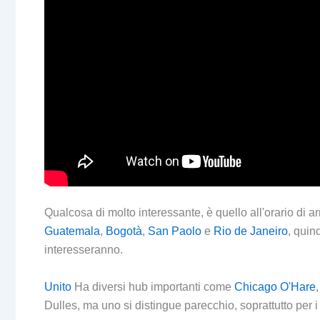
Qualcosa di molto interessante, è quello all'orario di ar
Guatemala
,
Bogotà
,
San Paolo
e
Rio de Janeiro
, quin
interesseranno.
Unito
Ha diversi hub importanti come
Chicago O'Hare
Dulles, ma uno si distingue parecchio, soprattutto per 