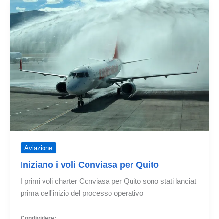
del
Boeing
787
A
Quito
Aviazione
Iniziano i voli Conviasa per Quito
I primi voli charter Conviasa per Quito sono stati lanciati
prima dell'inizio del processo operativo
Condividere: