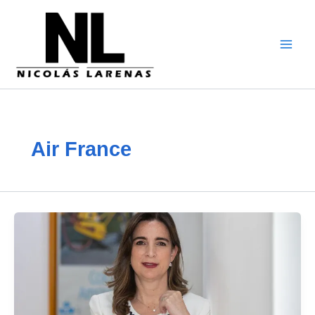
Vai
al
contenuto
Air France