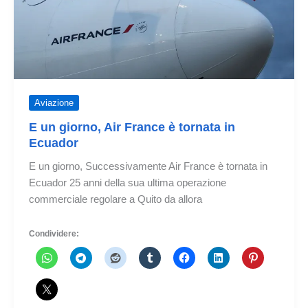
per
Quito
Aviazione
E un giorno, Air France è tornata in
Ecuador
E un giorno, Successivamente Air France è tornata in
Ecuador 25 anni della sua ultima operazione
commerciale regolare a Quito da allora
Condividere: