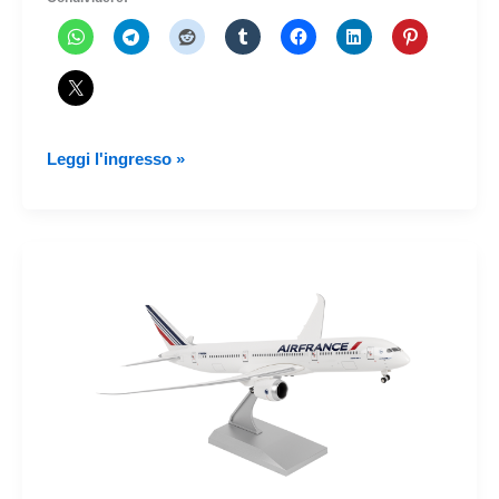
Iniziano
Leggi l'ingresso »
i
voli
Conviasa
per
Quito