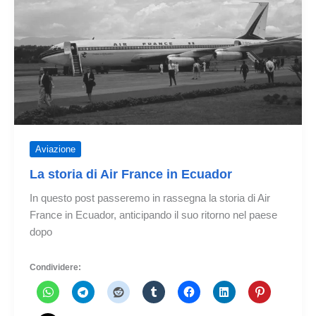
è
posticipato
Aviazione
La storia di Air France in Ecuador
In questo post passeremo in rassegna la storia di Air
France in Ecuador, anticipando il suo ritorno nel paese
dopo
Condividere: