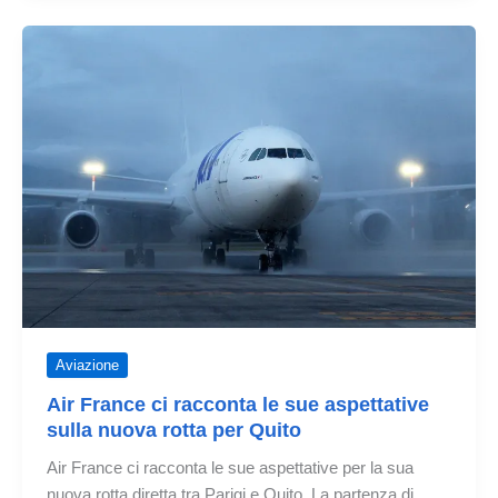
Air
France
in
Ghana
–
Concorso
Aviazione
Air France ci racconta le sue aspettative
sulla nuova rotta per Quito
Air France ci racconta le sue aspettative per la sua
nuova rotta diretta tra Parigi e Quito, La partenza di