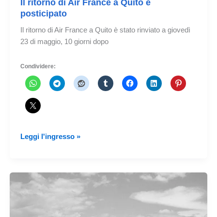
Il ritorno di Air France a Quito è
posticipato
Il ritorno di Air France a Quito è stato rinviato a giovedì
23 di maggio, 10 giorni dopo
Condividere:
Il
Leggi l'ingresso »
ritorno
di
Air
France
a
Quito