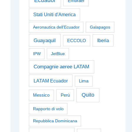
Ecuador
Embraer
Stati Uniti d'America
Aeronautica dell'Ecuador
Galapagos
Guayaquil
Iberia
ECCOLO
IPW
JetBlue
Compagnie aeree LATAM
LATAM Ecuador
Lima
Quito
Perù
Messico
Rapporto di volo
Repubblica Dominicana