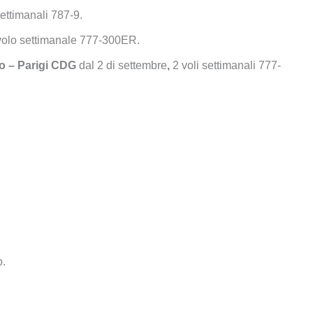
settimanali 787-9.
 volo settimanale 777-300ER.
o – Parigi CDG
dal 2 di settembre
,
2 voli settimanali 777-
o.