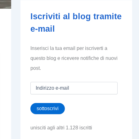
Iscriviti al blog tramite
e-mail
Inserisci la tua email per iscriverti a
questo blog e ricevere notifiche di nuovi
post.
I
n
d
i
sottoscrivi
r
i
z
unisciti agli altri 1.128 iscritti
z
o