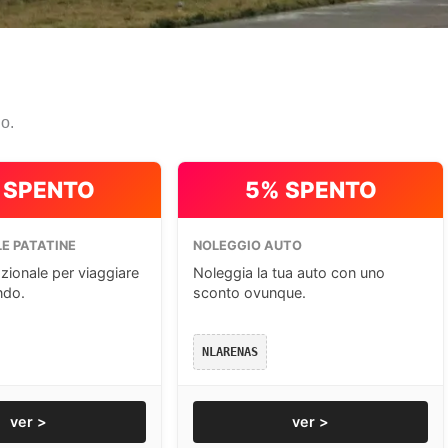
io.
 SPENTO
5% SPENTO
E PATATINE
NOLEGGIO AUTO
zionale per viaggiare
Noleggia la tua auto con uno
ndo.
sconto ovunque.
NLARENAS
ver >
ver >