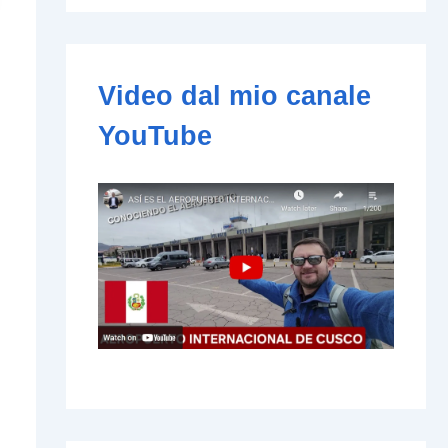
e
-
m
a
i
Video dal mio canale
l
YouTube