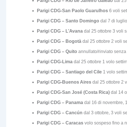
Parigi CDG – Rio de Janeiro Galeão
dal 25
Parigi CDG-San Paolo Guarulhos
6 voli s
Parigi CDG – Santo Domingo
dal 7 di lugl
Parigi CDG – L’Avana
dal 25 ottobre 3 voli
Parigi CDG – Bogotà
dal 25 ottobre 2 voli s
Parigi CDG – Quito
annullato/rinviato senza
Parigi CDG-Lima
dal 25 ottobre 1 volo set
Parigi CDG – Santiago del Cile
1 volo sett
Parigi CDG-Buenos Aires
dal 25 ottobre 2 v
Parigi CDG-San José (Costa Rica)
dal 14 o
Parigi CDG – Panama
dal 16 di novembre, 1
Parigi CDG – Cancún
dal 3 ottobre, 3 voli 
Parigi CDG – Caracas
volo sospeso fino a n