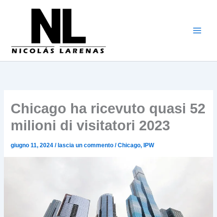
Vai
al
contenuto
Chicago ha ricevuto quasi 52
milioni di visitatori 2023
giugno 11, 2024
/
lascia un commento
/
Chicago
,
IPW