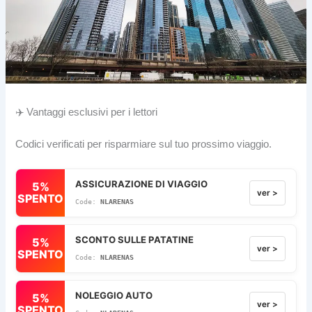
✈️ Vantaggi esclusivi per i lettori
Codici verificati per risparmiare sul tuo prossimo viaggio.
ASSICURAZIONE DI VIAGGIO
5%
ver >
SPENTO
NLARENAS
SCONTO SULLE PATATINE
5%
ver >
SPENTO
NLARENAS
NOLEGGIO AUTO
5%
ver >
SPENTO