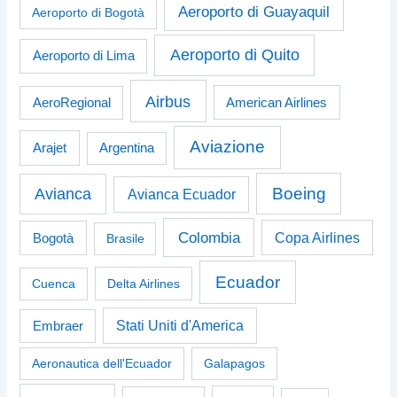
Aeroporto di Guayaquil
Aeroporto di Bogotà
Aeroporto di Quito
Aeroporto di Lima
Airbus
American Airlines
AeroRegional
Aviazione
Arajet
Argentina
Boeing
Avianca
Avianca Ecuador
Colombia
Bogotà
Copa Airlines
Brasile
Ecuador
Cuenca
Delta Airlines
Stati Uniti d'America
Embraer
Aeronautica dell'Ecuador
Galapagos