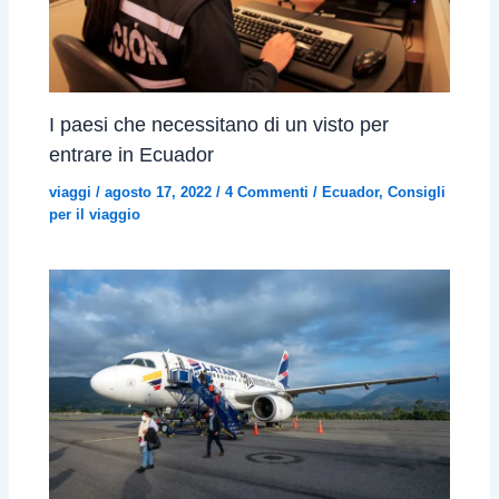
I paesi che necessitano di un visto per
entrare in Ecuador
viaggi
/
agosto 17, 2022
/
4 Commenti
/
Ecuador
,
Consigli
per il viaggio