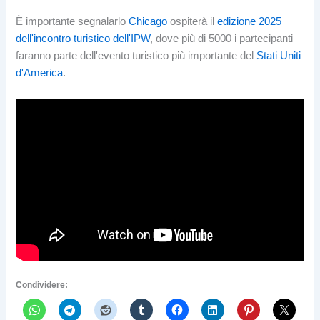
È importante segnalarlo
Chicago
ospiterà il
edizione 2025
dell'incontro turistico dell'IPW
, dove più di 5000 i partecipanti
faranno parte dell'evento turistico più importante del
Stati Uniti
d'America
.
Condividere: