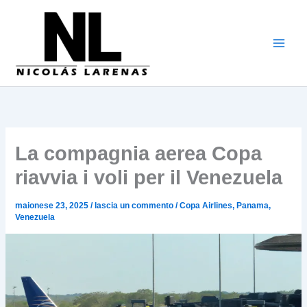
Vai
al
contenuto
La compagnia aerea Copa
riavvia i voli per il Venezuela
maionese 23, 2025
/
lascia un commento
/
Copa Airlines
,
Panama
,
Venezuela