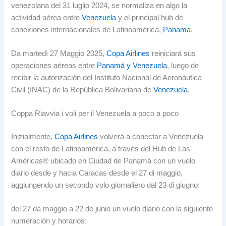
venezolana del
31 luglio 2024,
se normaliza en algo la
actividad aérea entre
Venezuela
y el principal hub de
conexiones internacionales de Latinoamérica
,
Panama
.
Da martedì 27 Maggio 2025,
Copa Airlines
reiniciará sus
operaciones aéreas entre
Panamá y Venezuela
,
luego de
recibir la autorización del Instituto Nacional de Aeronáutica
Civil
(INAC)
de la República Bolivariana de
Venezuela
.
Coppa Riavvia i voli per il Venezuela a poco a poco
Inizialmente,
Copa Airlines
volverá a conectar a Venezuela
con el resto de Latinoamérica
,
a través del Hub de Las
Américas® ubicado en Ciudad de Panamá con un vuelo
diario desde y hacia Caracas desde el
27 di maggio,
aggiungendo un secondo volo giornaliero dal 23 di giugno:
del 27 da maggio a 22
de junio un vuelo diario con la siguiente
numeración y horarios
: