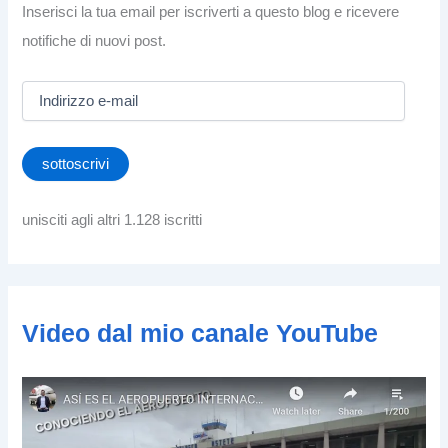
Inserisci la tua email per iscriverti a questo blog e ricevere
notifiche di nuovi post.
I
n
d
i
sottoscrivi
r
i
z
unisciti agli altri 1.128 iscritti
z
o
e
-
m
Video dal mio canale YouTube
a
i
l