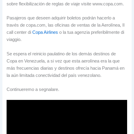
sobre flexibilización de reglas de viaje visite www.copa.com
.
Pasajeros que deseen adquirir boletos podrán hacerlo a
través de copa.com
,
las oficinas de ventas de la Aerolínea
, Il
call center di
Copa Airlines
o la tua agenzia preferibilmente di
viaggio.
Se espera el reinicio paulatino de los demás destinos de
Copa en Venezuela
,
a si vez que esta aerolínea era la que
más frecuencias diarias y destinos ofrecía hacia Panamá en
la aún limitada conectividad del país venezolano
.
Continueremo a segnalare.