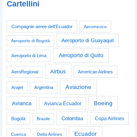
Cartellini
Compagnie aeree dell'Ecuador
Aeromexico
Aeroporto di Guayaquil
Aeroporto di Bogotà
Aeroporto di Quito
Aeroporto di Lima
Airbus
American Airlines
AeroRegional
Aviazione
Arajet
Argentina
Boeing
Avianca
Avianca Ecuador
Colombia
Bogotà
Copa Airlines
Brasile
Ecuador
Cuenca
Delta Airlines