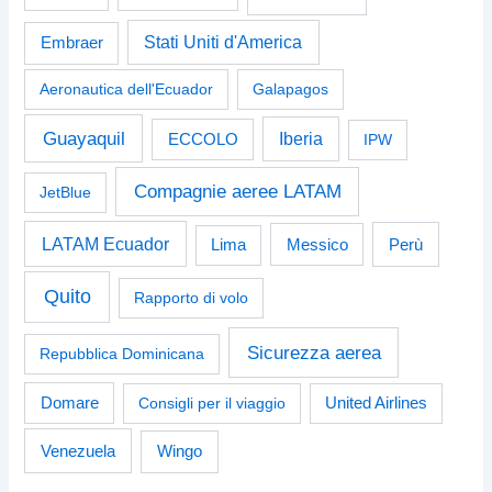
Stati Uniti d'America
Embraer
Aeronautica dell'Ecuador
Galapagos
Guayaquil
Iberia
ECCOLO
IPW
Compagnie aeree LATAM
JetBlue
LATAM Ecuador
Perù
Lima
Messico
Quito
Rapporto di volo
Sicurezza aerea
Repubblica Dominicana
Domare
Consigli per il viaggio
United Airlines
Venezuela
Wingo