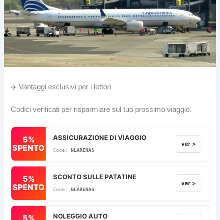
✈️ Vantaggi esclusivi per i lettori
Codici verificati per risparmiare sul tuo prossimo viaggio.
ASSICURAZIONE DI VIAGGIO
5%
ver >
SPENTO
NLARENAS
SCONTO SULLE PATATINE
5%
ver >
SPENTO
NLARENAS
NOLEGGIO AUTO
5%