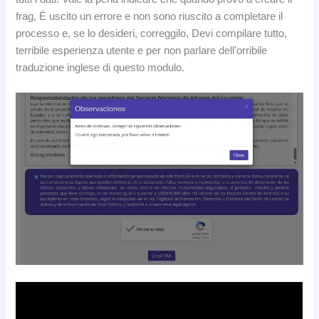
frag, È uscito un errore e non sono riuscito a completare il
processo e, se lo desideri, correggilo, Devi compilare tutto,
terribile esperienza utente e per non parlare dell'orribile
traduzione inglese di questo modulo.