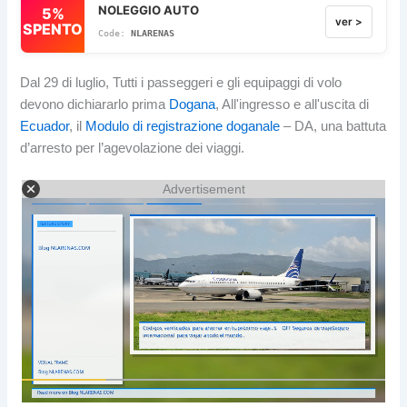
NOLEGGIO AUTO
5%
ver >
SPENTO
NLARENAS
Dal 29 di luglio, Tutti i passeggeri e gli equipaggi di volo
devono dichiararlo prima
Dogana
, All'ingresso e all'uscita di
Ecuador
, il
Modulo di registrazione doganale
– DA, una battuta
d’arresto per l’agevolazione dei viaggi.
Advertisement