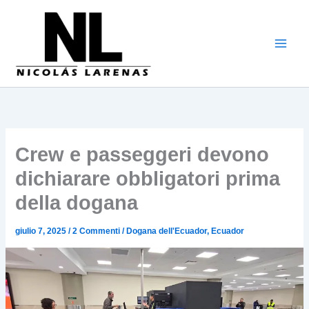
Vai
al
contenuto
Crew e passeggeri devono
dichiarare obbligatori prima
della dogana
giulio 7, 2025
/
2 Commenti
/
Dogana dell'Ecuador
,
Ecuador