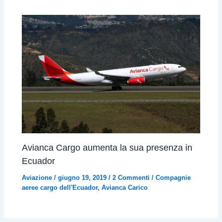
Avianca Cargo aumenta la sua presenza in
Ecuador
Aviazione
/
giugno 19, 2019
/
2 Commenti
/
Compagnie
aeree cargo dell'Ecuador
,
Avianca Carico