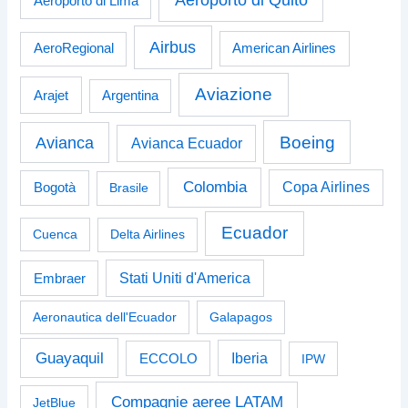
Aeroporto di Quito
Aeroporto di Lima
Airbus
American Airlines
AeroRegional
Aviazione
Arajet
Argentina
Boeing
Avianca
Avianca Ecuador
Colombia
Bogotà
Copa Airlines
Brasile
Ecuador
Cuenca
Delta Airlines
Stati Uniti d'America
Embraer
Aeronautica dell'Ecuador
Galapagos
Guayaquil
Iberia
ECCOLO
IPW
Compagnie aeree LATAM
JetBlue