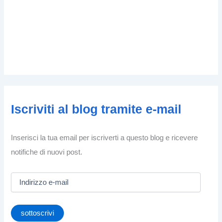
Iscriviti al blog tramite e-mail
Inserisci la tua email per iscriverti a questo blog e ricevere
notifiche di nuovi post.
I
n
d
i
sottoscrivi
r