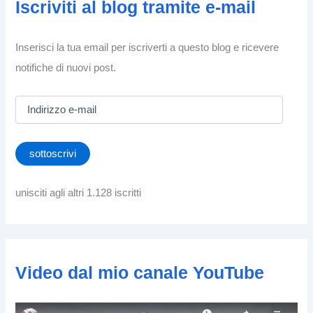
Iscriviti al blog tramite e-mail
Inserisci la tua email per iscriverti a questo blog e ricevere
notifiche di nuovi post.
I
n
d
i
sottoscrivi
r
i
z
unisciti agli altri 1.128 iscritti
z
o
e
-
m
Video dal mio canale YouTube
a
i
l