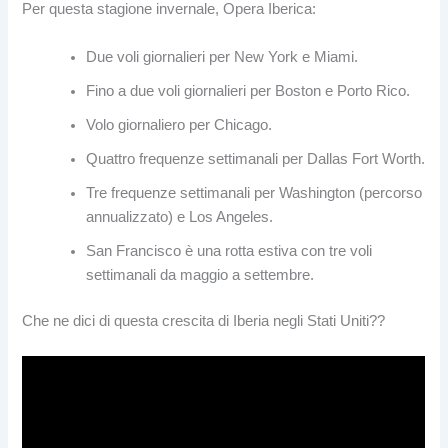
Per questa stagione invernale, Opera Iberica:
Due voli giornalieri per New York e Miami.
Fino a due voli giornalieri per Boston e Porto Rico.
Volo giornaliero per Chicago.
Quattro frequenze settimanali per Dallas Fort Worth.
Tre frequenze settimanali per Washington (percorso
annualizzato) e Los Angeles.
San Francisco è una rotta estiva con tre voli
settimanali da maggio a settembre.
Che ne dici di questa crescita di Iberia negli Stati Uniti??