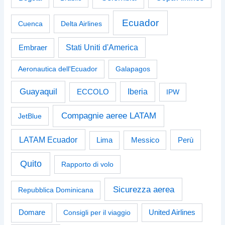
Ecuador
Cuenca
Delta Airlines
Stati Uniti d'America
Embraer
Aeronautica dell'Ecuador
Galapagos
Guayaquil
Iberia
ECCOLO
IPW
Compagnie aeree LATAM
JetBlue
LATAM Ecuador
Perù
Lima
Messico
Quito
Rapporto di volo
Sicurezza aerea
Repubblica Dominicana
Domare
Consigli per il viaggio
United Airlines