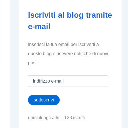
Iscriviti al blog tramite
e-mail
Inserisci la tua email per iscriverti a
questo blog e ricevere notifiche di nuovi
post.
I
n
d
i
sottoscrivi
r
i
z
unisciti agli altri 1.128 iscritti
z
o