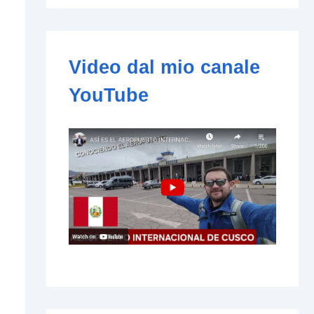
e
-
m
a
i
Video dal mio canale
l
YouTube