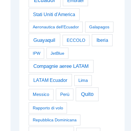
Ecuador
Embraer
Stati Uniti d'America
Aeronautica dell'Ecuador
Galapagos
Guayaquil
Iberia
ECCOLO
IPW
JetBlue
Compagnie aeree LATAM
LATAM Ecuador
Lima
Quito
Perù
Messico
Rapporto di volo
Repubblica Dominicana