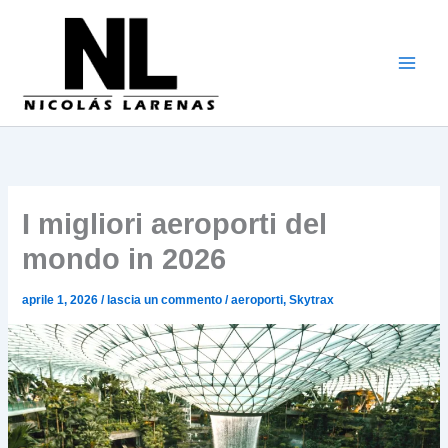
Vai
al
contenuto
I migliori aeroporti del
mondo in 2026
aprile 1, 2026
/
lascia un commento
/
aeroporti
,
Skytrax