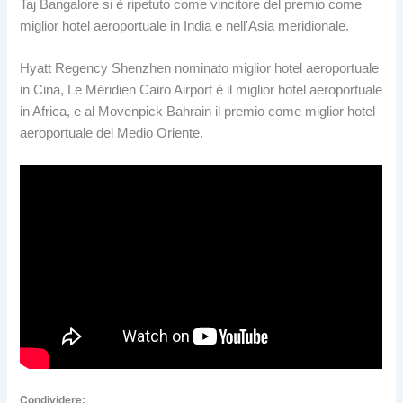
Taj Bangalore si è ripetuto come vincitore del premio come
miglior hotel aeroportuale in India e nell'Asia meridionale.
Hyatt Regency Shenzhen nominato miglior hotel aeroportuale
in Cina, Le Méridien Cairo Airport è il miglior hotel aeroportuale
in Africa, e al Movenpick Bahrain il premio come miglior hotel
aeroportuale del Medio Oriente.
Condividere: