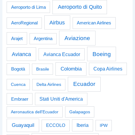
Aeroporto di Quito
Aeroporto di Lima
Airbus
American Airlines
AeroRegional
Aviazione
Arajet
Argentina
Boeing
Avianca
Avianca Ecuador
Colombia
Bogotà
Copa Airlines
Brasile
Ecuador
Cuenca
Delta Airlines
Stati Uniti d'America
Embraer
Aeronautica dell'Ecuador
Galapagos
Guayaquil
Iberia
ECCOLO
IPW