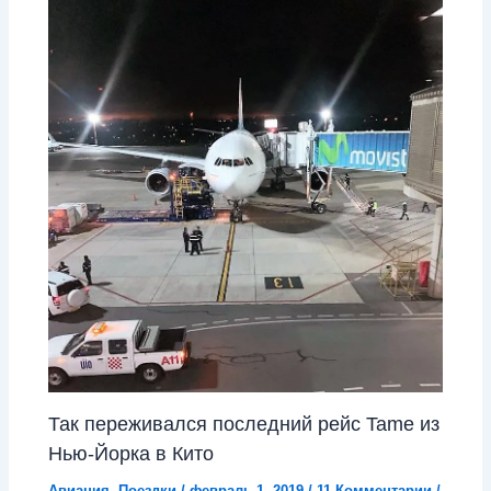
Так переживался последний рейс Tame из
Нью-Йорка в Кито
Авиация
,
Поездки
/
февраль 1, 2019
/
11 Комментарии
/