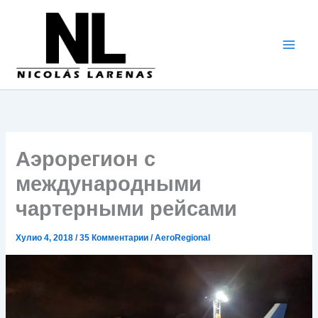
Перейти
к
содержимому
Аэрорегион с
международными
чартерными рейсами
Хулио 4, 2018
/
35 Комментарии
/
AeroRegional