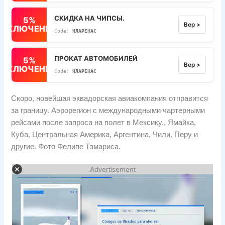
СКИДКА НА ЧИПСЫ.
5%
Вер >
ВЫКЛЮЧЕННЫЙ
НЛАРЕНАС
ПРОКАТ АВТОМОБИЛЕЙ
5%
Вер >
ВЫКЛЮЧЕННЫЙ
НЛАРЕНАС
Скоро, новейшая эквадорская авиакомпания отправится
за границу. Аэрорегион с международными чартерными
рейсами после запроса на полет в Мексику., Ямайка,
Куба, Центральная Америка, Аргентина, Чили, Перу и
другие. Фото Фелипе Тамариса.
Advertisement