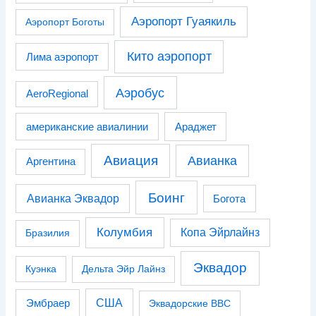
Аэропорт Гуаякиль
Аэропорт Боготы
Кито аэропорт
Лима аэропорт
Аэробус
AeroRegional
американские авиалинии
Араджет
Авиация
Авианка
Аргентина
Боинг
Авианка Эквадор
Богота
Колумбия
Копа Эйрлайнз
Бразилия
Эквадор
Куэнка
Дельта Эйр Лайнз
США
Эмбраер
Эквадорские ВВС