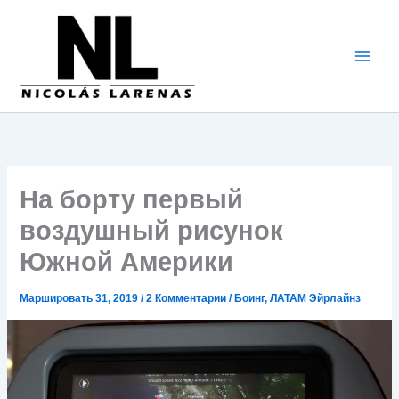
Перейти
к
содержимому
На борту первый
воздушный рисунок
Южной Америки
Маршировать 31, 2019
/
2 Комментарии
/
Боинг
,
ЛАТАМ Эйрлайнз