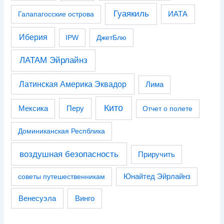
Гуаякиль
Галапагосские острова
ИАТА
Иберия
IPW
ДжетБлю
ЛАТАМ Эйрлайнз
Латинская Америка Эквадор
Лима
Кито
Перу
Мексика
Отчет о полете
Доминиканская Респблика
воздушная безопасность
Приручить
советы путешественникам
Юнайтед Эйрлайнз
Венесуэла
Винго