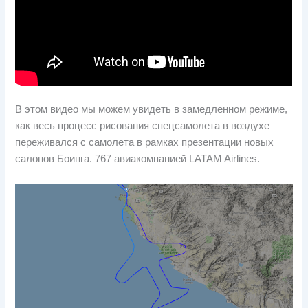
В этом видео мы можем увидеть в замедленном режиме,
как весь процесс рисования спецсамолета в воздухе
переживался с самолета в рамках презентации новых
салонов Боинга. 767 авиакомпанией LATAM Airlines.