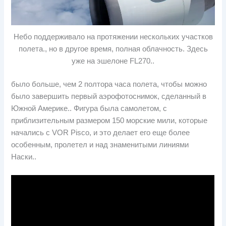
Небо поддерживало на протяжении нескольких участков
полета., но в другое время, полная облачность. Здесь
уже на эшелоне FL270..
было больше, чем 2 полтора часа полета, чтобы можно
было завершить первый аэрофотоснимок, сделанный в
Южной Америке.. Фигура была самолетом, с
приблизительным размером 150 морские мили, которые
начались с VOR Pisco, и это делает его еще более
особенным, пролетел и над знаменитыми линиями
Наски..