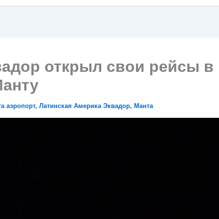
вадор открыл свои рейсы в
анту
а аэропорт
,
Латинская Америка Эквадор
,
Манта