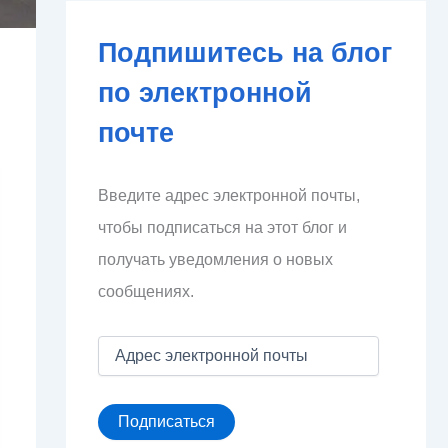
Подпишитесь на блог
по электронной
почте
Введите адрес электронной почты,
чтобы подписаться на этот блог и
получать уведомления о новых
сообщениях.
А
д
р
е
Подписаться
с
э