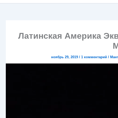
Латинская Америка Эк
М
ноябрь 29, 2019
/
1 комментарий
/
Мант