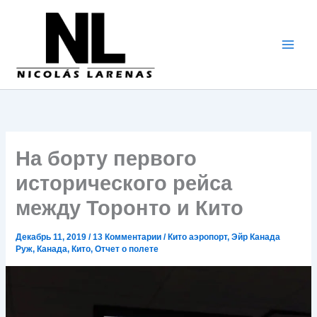
Перейти
к
содержимому
На борту первого
исторического рейса
между Торонто и Кито
Декабрь 11, 2019
/
13 Комментарии
/
Кито аэропорт
,
Эйр Канада
Руж
,
Канада
,
Кито
,
Отчет о полете