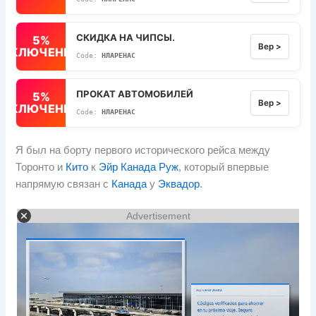
СКИДКА НА ЧИПСЫ.
5%
Вер >
ВЫКЛЮЧЕННЫЙ
НЛАРЕНАС
ПРОКАТ АВТОМОБИЛЕЙ
5%
Вер >
ВЫКЛЮЧЕННЫЙ
НЛАРЕНАС
Я был на борту первого исторического рейса между
Торонто и
Кито
к
Эйр Канада Руж
, который впервые
напрямую связан с
Канада
у
Эквадор
.
Advertisement