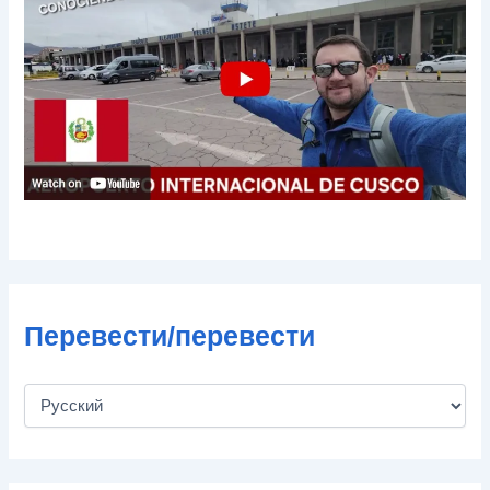
о
ч
т
ы
Перевести/перевести