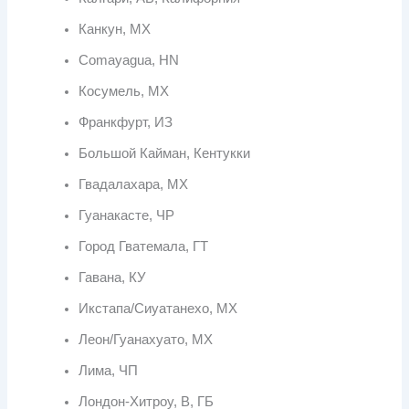
Канкун, МХ
Comayagua, HN
Косумель, МХ
Франкфурт, ИЗ
Большой Кайман, Кентукки
Гвадалахара, МХ
Гуанакасте, ЧР
Город Гватемала, ГТ
Гавана, КУ
Икстапа/Сиуатанехо, МХ
Леон/Гуанахуато, МХ
Лима, ЧП
Лондон-Хитроу, В, ГБ