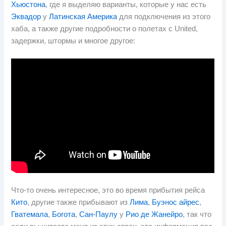
Хьюстона
, где я выделяю варианты, которые у нас есть
Эквадор
у
Латинская Америка
для подключения из этого
хаба, а также другие подробности о полетах с United,
задержки, штормы и многое другое:
Что-то очень интересное, это во время прибытия рейса
Кито
, другие также прибывают из
Лима
,
Буэнос айрес
,
Гватемала
,
Богота
,
Сан-Паулу
у
Рио де Жанейро
, так что