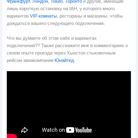
Франкфурт
,
Лондон
,
Токио
,
Торонто
и другие, имеющие
лишь короткую остановку на IAH, у которого много
вариантов
VIP-комнаты
, рестораны и магазины, чтобы
дождаться вашего следующего подключения.
Что вы думаете об этом хабе и вариантах
подключения?? Также расскажите мне в комментариях о
своем опыте проезда через Хьюстон стыковочным
рейсом авиакомпании
Юнайтед
.