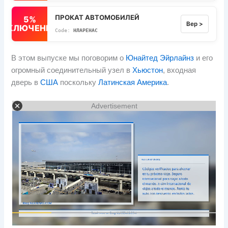
ПРОКАТ АВТОМОБИЛЕЙ
5%
Вер >
ВЫКЛЮЧЕННЫЙ
НЛАРЕНАС
В этом выпуске мы поговорим о
Юнайтед Эйрлайнз
и его
огромный соединительный узел в
Хьюстон
, входная
дверь в
США
поскольку
Латинская Америка
.
Advertisement