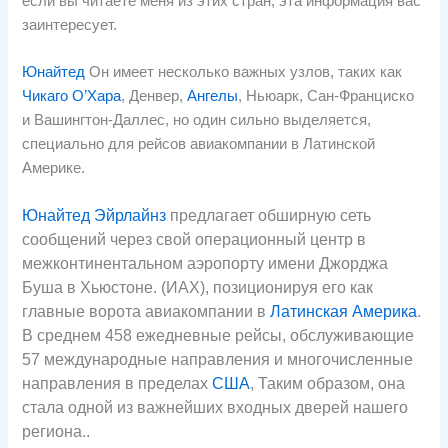
если вы читаете меня из этих стран, эта информация вас
заинтересует.
Юнайтед
Он имеет несколько важных узлов, таких как
Чикаго О’Хара
, Денвер,
Ангелы
, Ньюарк, Сан-Франциско
и Вашингтон-Даллес, но один сильно выделяется,
специально для рейсов авиакомпании в Латинской
Америке.
Юнайтед Эйрлайнз
предлагает обширную сеть
сообщений через свой операционный центр в
межконтинентальном аэропорту имени Джорджа
Буша в Хьюстоне. (ИАХ), позиционируя его как
главные ворота авиакомпании в
Латинская Америка
.
В среднем 458 ежедневные рейсы, обслуживающие
57 международные направления и многочисленные
направления в пределах
США
, Таким образом, она
стала одной из важнейших входных дверей нашего
региона..