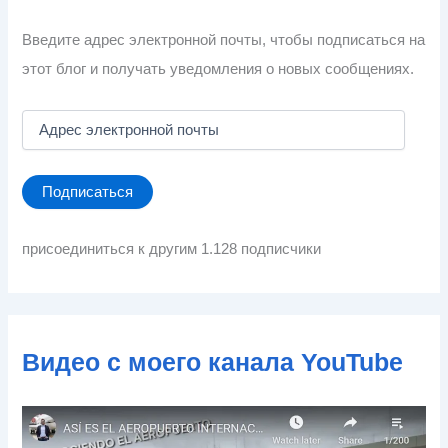
Введите адрес электронной почты, чтобы подписаться на
этот блог и получать уведомления о новых сообщениях.
А
д
р
е
Подписаться
с
э
л
присоединиться к другим 1.128 подписчики
е
к
т
р
о
Видео с моего канала YouTube
н
н
о
й
п