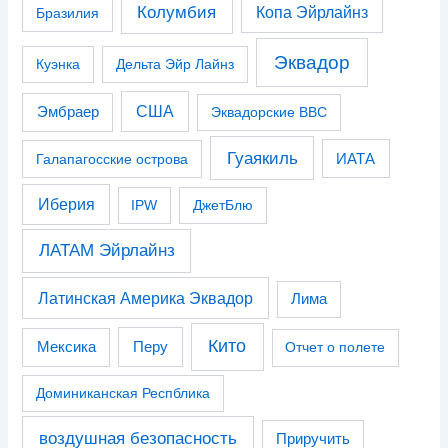
Колумбия
Копа Эйрлайнз
Бразилия
Эквадор
Куэнка
Дельта Эйр Лайнз
США
Эмбраер
Эквадорские ВВС
Гуаякиль
Галапагосские острова
ИАТА
Иберия
IPW
ДжетБлю
ЛАТАМ Эйрлайнз
Латинская Америка Эквадор
Лима
Кито
Перу
Мексика
Отчет о полете
Доминиканская Респблика
воздушная безопасность
Приручить