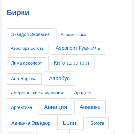
Бирки
Эквадор Эйрлайнз
Аэромексико
Аэропорт Гуаякиль
Аэропорт Боготы
Кито аэропорт
Лима аэропорт
Аэробус
AeroRegional
американские авиалинии
Араджет
Авиация
Авианка
Аргентина
Боинг
Авианка Эквадор
Богота