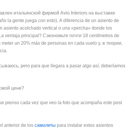
тавлен итальянской фирмой Avio Interiors на выставке
año la gente juega con esto
).
A diferencia de un asiento de
un asiento acolchado vertical o una «percha» donde los
a ventaja principal
? Сэкономьте почти 18
centímetros de
s meter un
20%
más de personas en cada vuelo y
, в теории,
ncia
.
исываюсь,
pero para que llegara a pasar algo así
,
deberíamos
изкой цене?
que pienso cada vez que veo la foto que acompaña este post
l anterior de los
самолеты
para instalar estos asientos