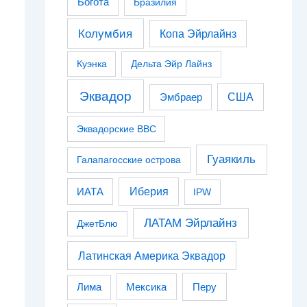
Богота
Бразилия
Колумбия
Копа Эйрлайнз
Куэнка
Дельта Эйр Лайнз
Эквадор
США
Эмбраер
Эквадорские ВВС
Гуаякиль
Галапагосские острова
Иберия
ИАТА
IPW
ЛАТАМ Эйрлайнз
ДжетБлю
Латинская Америка Эквадор
Перу
Лима
Мексика