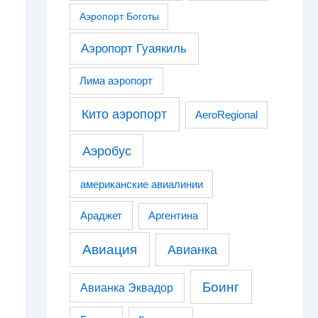
Аэропорт Боготы
Аэропорт Гуаякиль
Лима аэропорт
Кито аэропорт
AeroRegional
Аэробус
американские авиалинии
Араджет
Аргентина
Авиация
Авианка
Боинг
Авианка Эквадор