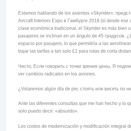
Estamos hablando de los asientos «Skyrider»
, предс
Aircraft Interiors Expo в Гамбурге 2018 (
sí desde ese 
clase económica tradicional
,
el Skyrider es más bien 
pasajeros se inclinan en un ángulo de
45 градусов.
¿L
espacio por pasajero
,
lo que permitiría a las aerolínea
bajar las tarifas a tan solo £1 para rutas de corta dista
Чисто, Если говорить с точки зрения цены, Я подп
ver cambios radicales en los aviones
.
¿Volaremos algún día de pie
, стоять или висеть по н
Ante las diferentes consultas que me han hecho y lo 
solo puedo decir
:
«absurdo»
.
Los costos de modernización y modificación integral de