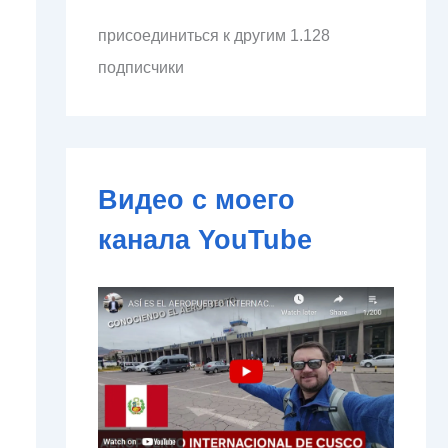
л
присоединиться к другим 1.128
е
к
подписчики
т
р
о
н
н
о
Видео с моего
й
п
канала YouTube
о
ч
т
ы