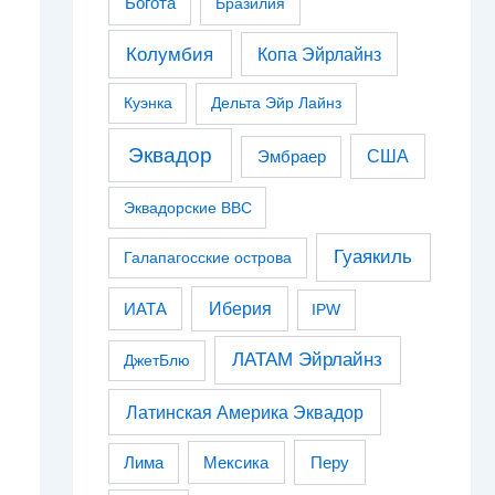
Богота
Бразилия
Колумбия
Копа Эйрлайнз
Куэнка
Дельта Эйр Лайнз
Эквадор
США
Эмбраер
Эквадорские ВВС
Гуаякиль
Галапагосские острова
Иберия
ИАТА
IPW
ЛАТАМ Эйрлайнз
ДжетБлю
Латинская Америка Эквадор
Перу
Лима
Мексика