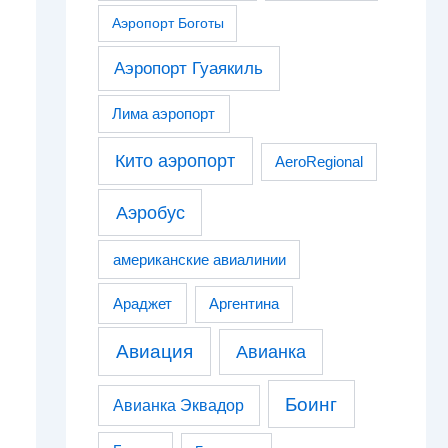
Аэропорт Боготы
Аэропорт Гуаякиль
Лима аэропорт
Кито аэропорт
AeroRegional
Аэробус
американские авиалинии
Араджет
Аргентина
Авиация
Авианка
Боинг
Авианка Эквадор