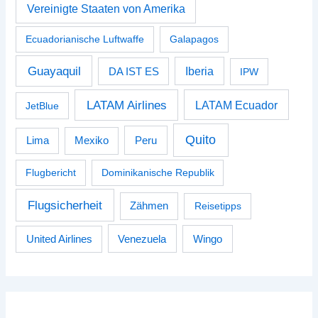
Vereinigte Staaten von Amerika
Ecuadorianische Luftwaffe
Galapagos
Guayaquil
Iberia
DA IST ES
IPW
LATAM Airlines
LATAM Ecuador
JetBlue
Quito
Peru
Lima
Mexiko
Flugbericht
Dominikanische Republik
Flugsicherheit
Zähmen
Reisetipps
Venezuela
Wingo
United Airlines