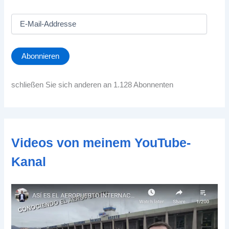
E
-
M
a
Abonnieren
i
l
-
schließen Sie sich anderen an 1.128 Abonnenten
A
d
d
r
e
Videos von meinem YouTube-
s
s
Kanal
e