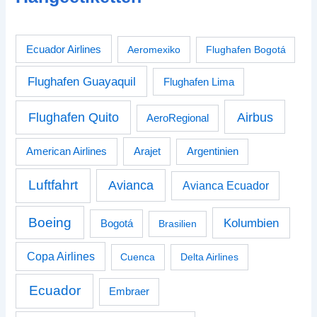
Ecuador Airlines
Aeromexiko
Flughafen Bogotá
Flughafen Guayaquil
Flughafen Lima
Airbus
Flughafen Quito
AeroRegional
American Airlines
Arajet
Argentinien
Luftfahrt
Avianca
Avianca Ecuador
Boeing
Kolumbien
Bogotá
Brasilien
Copa Airlines
Cuenca
Delta Airlines
Ecuador
Embraer