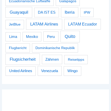
Ecuadorianische Luftwaffe
Galapagos
Guayaquil
Iberia
DA IST ES
IPW
LATAM Airlines
LATAM Ecuador
JetBlue
Quito
Peru
Lima
Mexiko
Flugbericht
Dominikanische Republik
Flugsicherheit
Zähmen
Reisetipps
Venezuela
Wingo
United Airlines