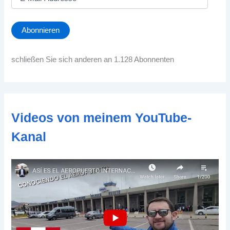
-
M
a
Abonnieren
i
l
-
schließen Sie sich anderen an 1.128 Abonnenten
A
d
d
r
e
Videos von meinem YouTube-
s
s
Kanal
e