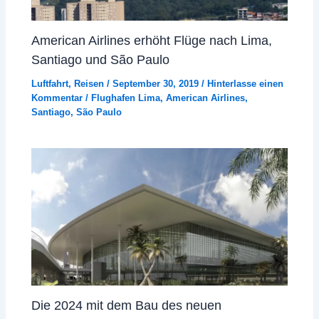
American Airlines erhöht Flüge nach Lima,
Santiago und São Paulo
Luftfahrt
,
Reisen
/
September 30, 2019
/
Hinterlasse einen
Kommentar
/
Flughafen Lima
,
American Airlines
,
Santiago
,
São Paulo
Die 2024 mit dem Bau des neuen