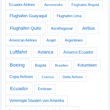
Ecuador Airlines
Aeromexiko
Flughafen Bogotá
Flughafen Guayaquil
Flughafen Lima
Airbus
Flughafen Quito
AeroRegional
American Airlines
Arajet
Argentinien
Luftfahrt
Avianca
Avianca Ecuador
Boeing
Kolumbien
Bogotá
Brasilien
Copa Airlines
Cuenca
Delta Airlines
Ecuador
Embraer
Vereinigte Staaten von Amerika