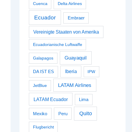
Cuenca
Delta Airlines
Ecuador
Embraer
Vereinigte Staaten von Amerika
Ecuadorianische Luftwaffe
Guayaquil
Galapagos
Iberia
DA IST ES
IPW
LATAM Airlines
JetBlue
LATAM Ecuador
Lima
Quito
Peru
Mexiko
Flugbericht