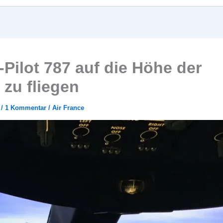
-Pilot 787 auf die Höhe der
zu fliegen
9
/
1 Kommentar
/
Air France