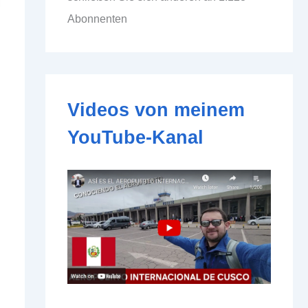
d
Abonnenten
d
r
e
s
s
e
Videos von meinem
YouTube-Kanal