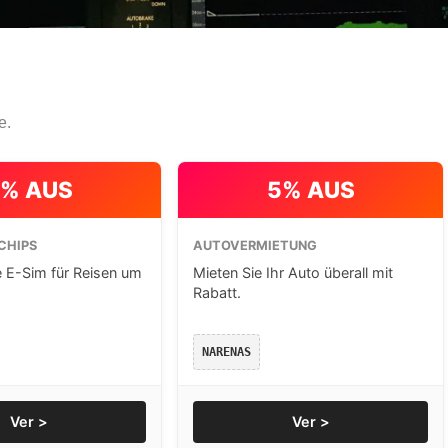
e.
% AUS
5% AUS
CHIPS
AUTOVERMIETUNG
e E-Sim für Reisen um
Mieten Sie Ihr Auto überall mit
Rabatt.
NARENAS
Ver >
Ver >