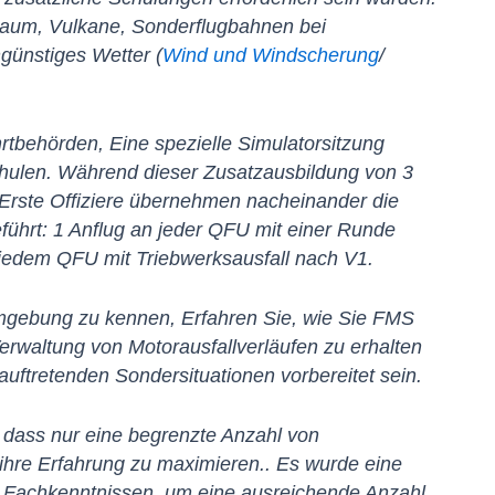
aum, Vulkane, Sonderflugbahnen bei
ngünstiges Wetter (
Wind und Windscherung
/
tbehörden, Eine spezielle Simulatorsitzung
chulen. Während dieser Zusatzausbildung von 3
 Erste Offiziere übernehmen nacheinander die
ührt: 1 Anflug an jeder QFU mit einer Runde
n jedem QFU mit Triebwerksausfall nach V1.
 Umgebung zu kennen, Erfahren Sie, wie Sie FMS
Verwaltung von Motorausfallverläufen zu erhalten
 auftretenden Sondersituationen vorbereitet sein.
, dass nur eine begrenzte Anzahl von
ihre Erfahrung zu maximieren.. Es wurde eine
n Fachkenntnissen, um eine ausreichende Anzahl