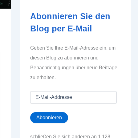
Abonnieren Sie den
Blog per E-Mail
Geben Sie Ihre E-Mail-Adresse ein, um
diesen Blog zu abonnieren und
Benachrichtigungen über neue Beiträge
zu erhalten.
E
-
M
a
Abonnieren
i
l
-
schließen Sie sich anderen an 1.128
A