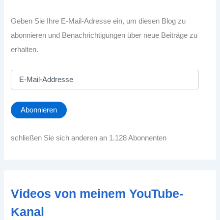
Geben Sie Ihre E-Mail-Adresse ein, um diesen Blog zu
abonnieren und Benachrichtigungen über neue Beiträge zu
erhalten.
E
-
M
a
Abonnieren
i
l
-
schließen Sie sich anderen an 1.128 Abonnenten
A
d
d
r
e
Videos von meinem YouTube-
s
s
Kanal
e