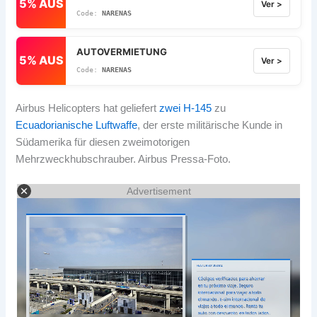
5% AUS
Ver >
NARENAS
AUTOVERMIETUNG
5% AUS
Ver >
NARENAS
Airbus Helicopters hat geliefert
zwei H-145
zu
Ecuadorianische Luftwaffe
, der erste militärische Kunde in
Südamerika für diesen zweimotorigen
Mehrzweckhubschrauber. Airbus Pressa-Foto.
Advertisement