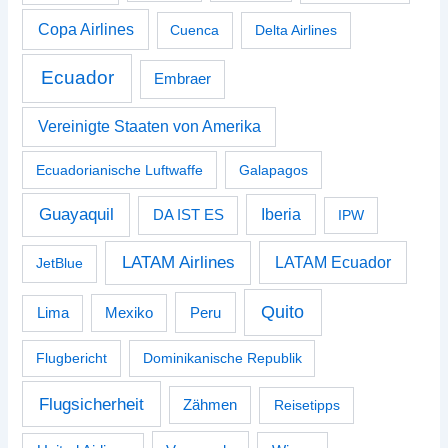
Copa Airlines
Cuenca
Delta Airlines
Ecuador
Embraer
Vereinigte Staaten von Amerika
Ecuadorianische Luftwaffe
Galapagos
Guayaquil
Iberia
DA IST ES
IPW
LATAM Airlines
LATAM Ecuador
JetBlue
Quito
Peru
Lima
Mexiko
Flugbericht
Dominikanische Republik
Flugsicherheit
Zähmen
Reisetipps