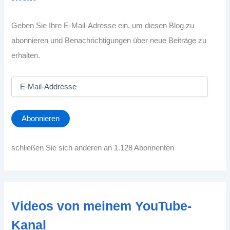
Geben Sie Ihre E-Mail-Adresse ein, um diesen Blog zu
abonnieren und Benachrichtigungen über neue Beiträge zu
erhalten.
E
-
M
a
Abonnieren
i
l
-
schließen Sie sich anderen an 1.128 Abonnenten
A
d
d
r
e
Videos von meinem YouTube-
s
s
Kanal
e