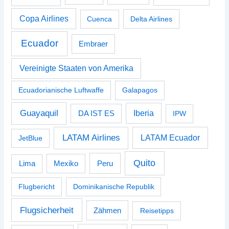
Copa Airlines
Cuenca
Delta Airlines
Ecuador
Embraer
Vereinigte Staaten von Amerika
Ecuadorianische Luftwaffe
Galapagos
Guayaquil
Iberia
DA IST ES
IPW
LATAM Airlines
LATAM Ecuador
JetBlue
Quito
Peru
Lima
Mexiko
Flugbericht
Dominikanische Republik
Flugsicherheit
Zähmen
Reisetipps