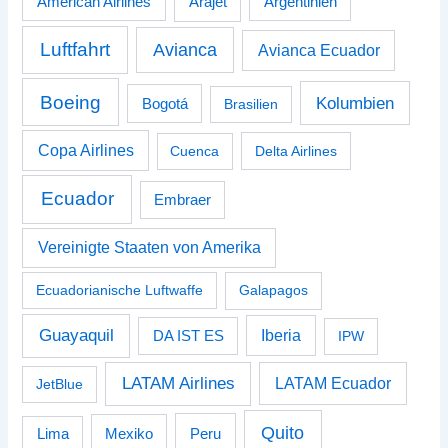
American Airlines
Arajet
Argentinien
Luftfahrt
Avianca
Avianca Ecuador
Boeing
Kolumbien
Bogotá
Brasilien
Copa Airlines
Cuenca
Delta Airlines
Ecuador
Embraer
Vereinigte Staaten von Amerika
Ecuadorianische Luftwaffe
Galapagos
Guayaquil
Iberia
DA IST ES
IPW
LATAM Airlines
LATAM Ecuador
JetBlue
Quito
Peru
Lima
Mexiko