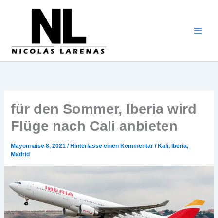
Zum
Inhalt
gehen
für den Sommer, Iberia wird
Flüge nach Cali anbieten
Mayonnaise 8, 2021
/
Hinterlasse einen Kommentar
/
Kali
,
Iberia
,
Madrid