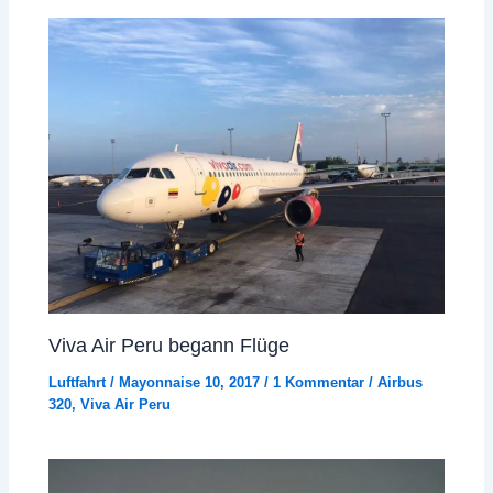
Viva Air Peru begann Flüge
Luftfahrt
/
Mayonnaise 10, 2017
/
1 Kommentar
/
Airbus
320
,
Viva Air Peru