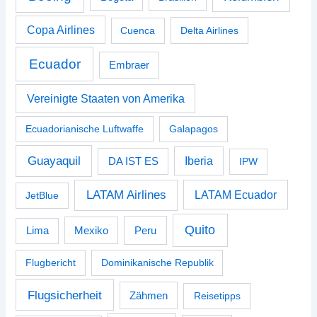
Copa Airlines
Cuenca
Delta Airlines
Ecuador
Embraer
Vereinigte Staaten von Amerika
Ecuadorianische Luftwaffe
Galapagos
Guayaquil
Iberia
DA IST ES
IPW
LATAM Airlines
LATAM Ecuador
JetBlue
Quito
Peru
Lima
Mexiko
Flugbericht
Dominikanische Republik
Flugsicherheit
Zähmen
Reisetipps