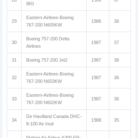
28
1986
37
IBG
Eastern-Airlines-Boeing
29
1986
38
767-200 N605KW
Boeing 757-200 Delta
30
1987
37
Airlines
31
Boeing 757-200 Jet2
1987
38
Eastern-Airlines-Boeing
32
1987
36
767-200 N603KW
Eastern-Airlines-Boeing
33
1987
36
767-200 N602KW
De Havilland Canada DHC-
34
1988
35
8-100 Air Inuit
Mahan Air Airbus A300 EP-