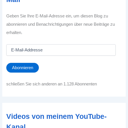
Geben Sie Ihre E-Mail-Adresse ein, um diesen Blog zu
abonnieren und Benachrichtigungen über neue Beiträge zu
erhalten.
E
-
M
a
Abonnieren
i
l
-
schließen Sie sich anderen an 1.128 Abonnenten
A
d
d
r
e
Videos von meinem YouTube-
s
s
Kanal
e