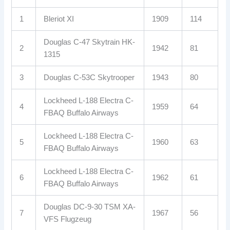
1
Bleriot XI
1909
114
Douglas C-47 Skytrain HK-
2
1942
81
1315
3
Douglas C-53C Skytrooper
1943
80
Lockheed L-188 Electra C-
4
1959
64
FBAQ Buffalo Airways
Lockheed L-188 Electra C-
5
1960
63
FBAQ Buffalo Airways
Lockheed L-188 Electra C-
6
1962
61
FBAQ Buffalo Airways
Douglas DC-9-30 TSM XA-
7
1967
56
VFS Flugzeug