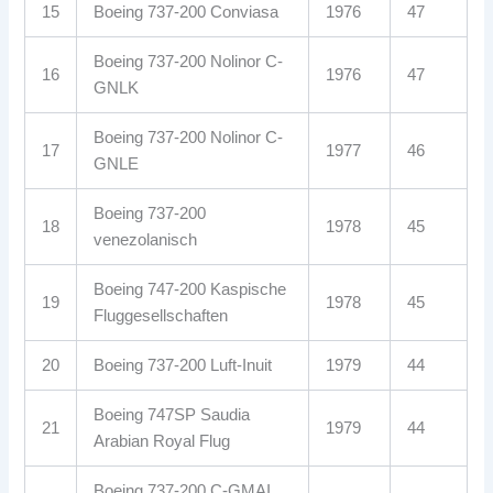
15
Boeing 737-200 Conviasa
1976
47
Boeing 737-200 Nolinor C-
16
1976
47
GNLK
Boeing 737-200 Nolinor C-
17
1977
46
GNLE
Boeing 737-200
18
1978
45
venezolanisch
Boeing 747-200 Kaspische
19
1978
45
Fluggesellschaften
20
Boeing 737-200 Luft-Inuit
1979
44
Boeing 747SP Saudia
21
1979
44
Arabian Royal Flug
Boeing 737-200 C-GMAI