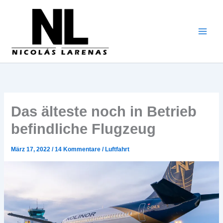
Zum
Inhalt
gehen
Das älteste noch in Betrieb
befindliche Flugzeug
März 17, 2022
/
14 Kommentare
/
Luftfahrt