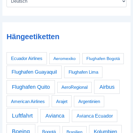
Hängeetiketten
Ecuador Airlines
Aeromexiko
Flughafen Bogotá
Flughafen Guayaquil
Flughafen Lima
Airbus
Flughafen Quito
AeroRegional
American Airlines
Arajet
Argentinien
Luftfahrt
Avianca
Avianca Ecuador
Boeing
Kolumbien
Bogotá
Brasilien