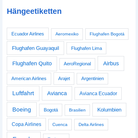
Hängeetiketten
Ecuador Airlines
Aeromexiko
Flughafen Bogotá
Flughafen Guayaquil
Flughafen Lima
Airbus
Flughafen Quito
AeroRegional
American Airlines
Arajet
Argentinien
Luftfahrt
Avianca
Avianca Ecuador
Boeing
Kolumbien
Bogotá
Brasilien
Copa Airlines
Cuenca
Delta Airlines