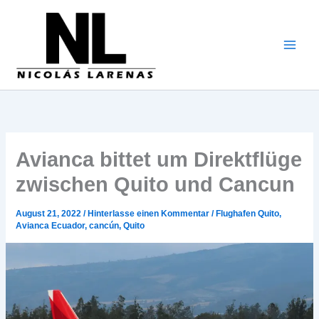
Zum
Inhalt
gehen
Avianca bittet um Direktflüge
zwischen Quito und Cancun
August 21, 2022
/
Hinterlasse einen Kommentar
/
Flughafen Quito
,
Avianca Ecuador
,
cancún
,
Quito