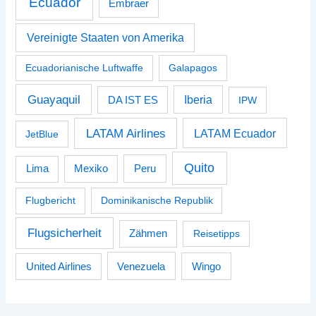
Ecuador
Embraer
Vereinigte Staaten von Amerika
Ecuadorianische Luftwaffe
Galapagos
Guayaquil
Iberia
DA IST ES
IPW
LATAM Airlines
LATAM Ecuador
JetBlue
Quito
Peru
Lima
Mexiko
Flugbericht
Dominikanische Republik
Flugsicherheit
Zähmen
Reisetipps
Venezuela
Wingo
United Airlines