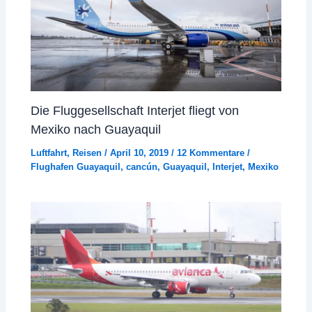
Die Fluggesellschaft Interjet fliegt von
Mexiko nach Guayaquil
Luftfahrt
,
Reisen
/
April 10, 2019
/
12 Kommentare
/
Flughafen Guayaquil
,
cancún
,
Guayaquil
,
Interjet
,
Mexiko