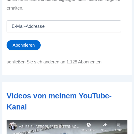
erhalten.
E
-
M
a
Abonnieren
i
l
-
schließen Sie sich anderen an 1.128 Abonnenten
A
d
d
r
e
Videos von meinem YouTube-
s
s
Kanal
e