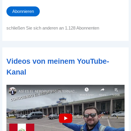
M
a
Abonnieren
i
l
-
schließen Sie sich anderen an 1.128 Abonnenten
A
d
d
r
e
Videos von meinem YouTube-
s
s
Kanal
e