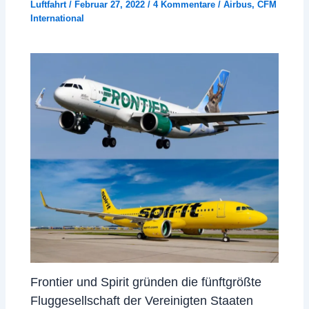
Luftfahrt
/
Februar 27, 2022
/
4 Kommentare
/
Airbus
,
CFM
International
Frontier und Spirit gründen die fünftgrößte
Fluggesellschaft der Vereinigten Staaten