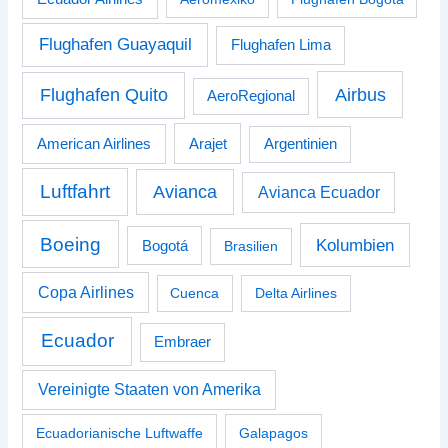
Flughafen Guayaquil
Flughafen Lima
Airbus
Flughafen Quito
AeroRegional
American Airlines
Arajet
Argentinien
Luftfahrt
Avianca
Avianca Ecuador
Boeing
Kolumbien
Bogotá
Brasilien
Copa Airlines
Cuenca
Delta Airlines
Ecuador
Embraer
Vereinigte Staaten von Amerika
Ecuadorianische Luftwaffe
Galapagos