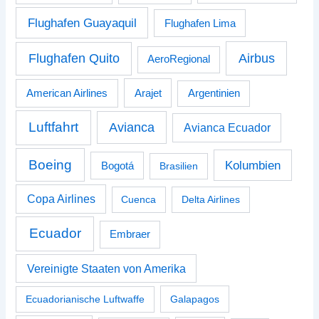
Flughafen Guayaquil
Flughafen Lima
Airbus
Flughafen Quito
AeroRegional
American Airlines
Arajet
Argentinien
Luftfahrt
Avianca
Avianca Ecuador
Boeing
Kolumbien
Bogotá
Brasilien
Copa Airlines
Cuenca
Delta Airlines
Ecuador
Embraer
Vereinigte Staaten von Amerika
Ecuadorianische Luftwaffe
Galapagos