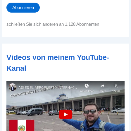
a
Abonnieren
i
l
-
schließen Sie sich anderen an 1.128 Abonnenten
A
d
d
r
e
Videos von meinem YouTube-
s
s
Kanal
e