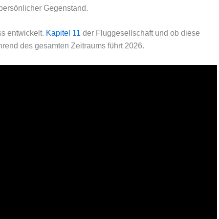
 persönlicher Gegenstand.
s entwickelt.
Kapitel 11
der Fluggesellschaft und ob diese
hrend des gesamten Zeitraums führt 2026.