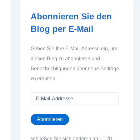
Abonnieren Sie den
Blog per E-Mail
Geben Sie Ihre E-Mail-Adresse ein, um
diesen Blog zu abonnieren und
Benachrichtigungen über neue Beiträge
zu erhalten.
E
-
M
a
Abonnieren
i
l
-
schließen Sie sich anderen an 1.128
A