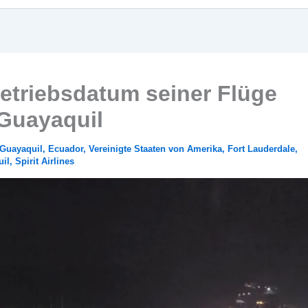
Betriebsdatum seiner Flüge
Guayaquil
 Guayaquil
,
Ecuador
,
Vereinigte Staaten von Amerika
,
Fort Lauderdale
,
il
,
Spirit Airlines