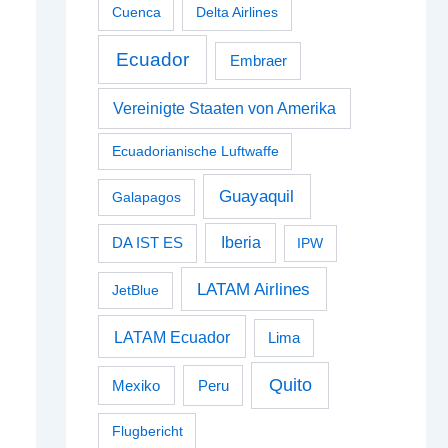
Cuenca
Delta Airlines
Ecuador
Embraer
Vereinigte Staaten von Amerika
Ecuadorianische Luftwaffe
Guayaquil
Galapagos
Iberia
DA IST ES
IPW
LATAM Airlines
JetBlue
LATAM Ecuador
Lima
Quito
Peru
Mexiko
Flugbericht