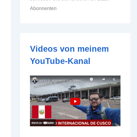
d
Abonnenten
d
r
e
s
s
e
Videos von meinem
YouTube-Kanal