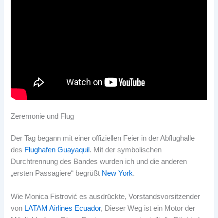
Zeremonie und Flug
Der Tag begann mit einer offiziellen Feier in der Abflughalle
des
Flughafen Guayaquil
. Mit der symbolischen
Durchtrennung des Bandes wurden ich und die anderen
„ersten Passagiere“ begrüßt
New York
.
Wie Monica Fistrović es ausdrückte, Vorstandsvorsitzender
von
LATAM Airlines Ecuador
, Dieser Weg ist ein Motor der