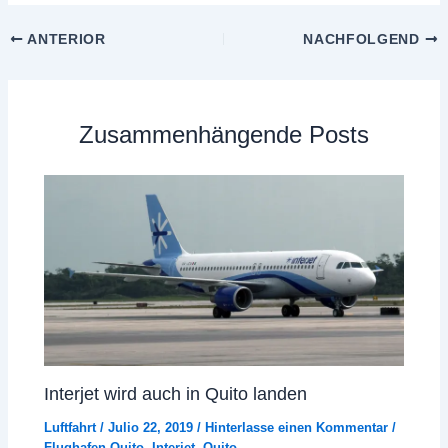
ANTERIOR
NACHFOLGEND
Zusammenhängende Posts
Interjet wird auch in Quito landen
Luftfahrt
/
Julio 22, 2019
/
Hinterlasse einen Kommentar
/
Flughafen Quito
,
Interjet
,
Quito