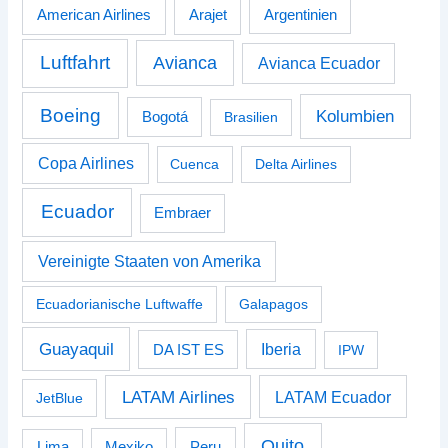
American Airlines
Arajet
Argentinien
Luftfahrt
Avianca
Avianca Ecuador
Boeing
Kolumbien
Bogotá
Brasilien
Copa Airlines
Cuenca
Delta Airlines
Ecuador
Embraer
Vereinigte Staaten von Amerika
Ecuadorianische Luftwaffe
Galapagos
Guayaquil
Iberia
DA IST ES
IPW
LATAM Airlines
LATAM Ecuador
JetBlue
Quito
Peru
Lima
Mexiko