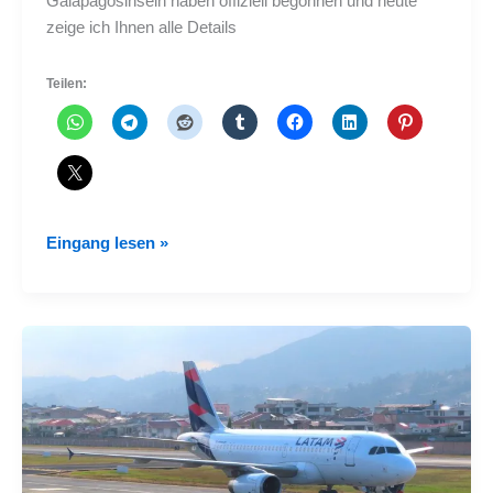
Galapagosinseln haben offiziell begonnen und heute
zeige ich Ihnen alle Details
Teilen:
Flüge
Eingang lesen »
von
Cuenca
nach
Galapagos
begannen