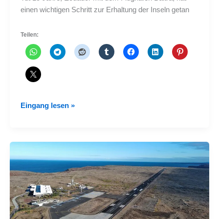
einen wichtigen Schritt zur Erhaltung der Inseln getan
Teilen:
Galapagos,
Eingang lesen »
15
Jahre
des
ersten
ökologischen
Flughafens
der
Welt