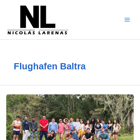
Zum
Inhalt
gehen
Flughafen Baltra