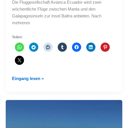
Die Fluggesellschaft Avianca Ecuador wird zwei
wöchentliche Flüge zwischen Manta und den
Galapagosinseln zur Insel Baltra anbieten. Nach
mehreren
Teilen:
Avianca
Eingang lesen »
Ecuador
wird
zwischen
Manta
und
Galapagos
fliegen