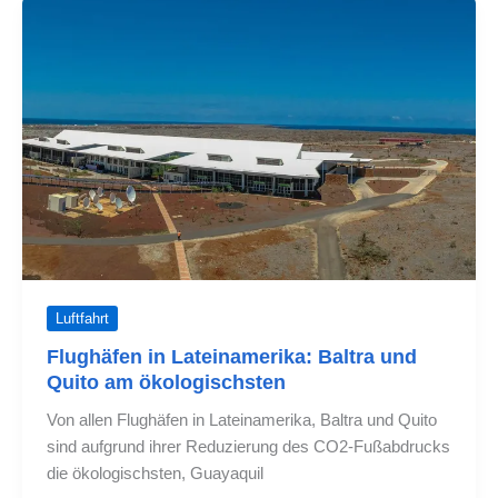
von
Flügen
nach
Galapagos
bekannt
Luftfahrt
Flughäfen in Lateinamerika: Baltra und
Quito am ökologischsten
Von allen Flughäfen in Lateinamerika, Baltra und Quito
sind aufgrund ihrer Reduzierung des CO2-Fußabdrucks
die ökologischsten, Guayaquil