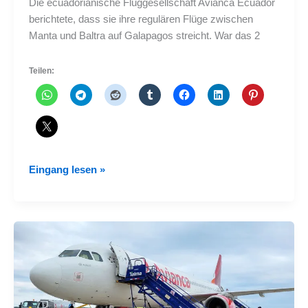
Die ecuadorianische Fluggesellschaft Avianca Ecuador
berichtete, dass sie ihre regulären Flüge zwischen
Manta und Baltra auf Galapagos streicht. War das 2
Teilen:
Avianca
Eingang lesen »
Ecuador
stellt
den
Flugverkehr
zwischen
Manta
und
Baltra