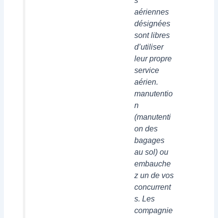
s
aériennes
désignées
sont libres
d’utiliser
leur propre
service
aérien.
manutentio
n
(manutenti
on des
bagages
au sol) ou
embauche
z un de vos
concurrent
s. Les
compagnie