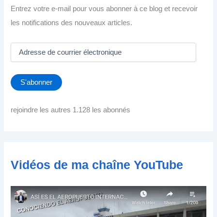
Entrez votre e-mail pour vous abonner à ce blog et recevoir
les notifications des nouveaux articles.
A
d
r
e
S'abonner
s
s
e
rejoindre les autres 1.128 les abonnés
d
e
c
o
u
Vidéos de ma chaîne YouTube
r
r
i
e
r
é