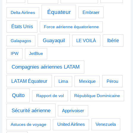
Équateur
Delta Airlines
Embraer
États Unis
Force aérienne équatorienne
Guayaquil
Ibérie
Galapagos
LE VOILÀ
IPW
JetBlue
Compagnies aériennes LATAM
LATAM Équateur
Pérou
Lima
Mexique
Quito
Rapport de vol
République Dominicaine
Sécurité aérienne
Apprivoiser
Venezuela
Astuces de voyage
United Airlines