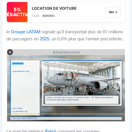
LOCATION DE VOITURE
5%
Ver >
DÉSACTIVÉ
NARENAS
le
Groupe LATAM
signalé qu'il transportait plus de 87 millions
de passagers en
2025
, un 6,6% plus que l'année précédente.
Advertisement
Le marché intérieur
Brésil
comment les voyages