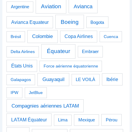
Aviation
Avianca
Argentine
Boeing
Avianca Equateur
Bogota
Colombie
Copa Airlines
Brésil
Cuenca
Équateur
Delta Airlines
Embraer
États Unis
Force aérienne équatorienne
Guayaquil
Ibérie
Galapagos
LE VOILÀ
IPW
JetBlue
Compagnies aériennes LATAM
LATAM Équateur
Pérou
Lima
Mexique