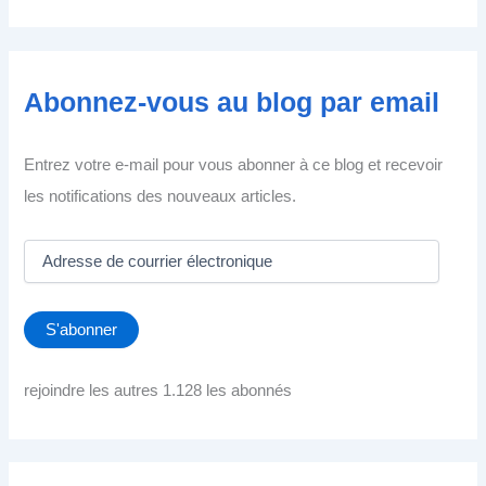
Abonnez-vous au blog par email
Entrez votre e-mail pour vous abonner à ce blog et recevoir
les notifications des nouveaux articles.
A
d
r
e
S'abonner
s
s
e
rejoindre les autres 1.128 les abonnés
d
e
c
o