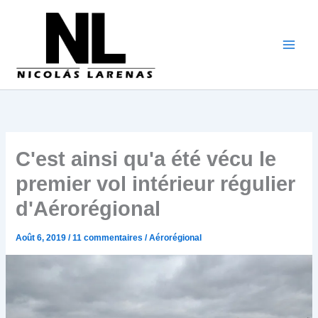
Aller
au
contenu
C'est ainsi qu'a été vécu le
premier vol intérieur régulier
d'Aérorégional
Août 6, 2019
/
11 commentaires
/
Aérorégional