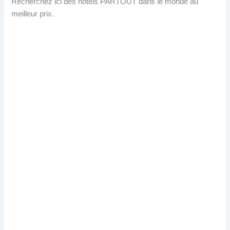
Recherchez ici des hôtels PARTOUT dans le monde au
meilleur prix.