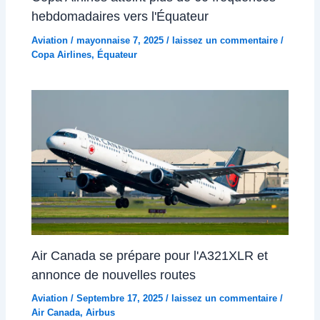
hebdomadaires vers l'Équateur
Aviation
/
mayonnaise 7, 2025
/
laissez un commentaire
/
Copa Airlines
,
Équateur
Air Canada se prépare pour l'A321XLR et
annonce de nouvelles routes
Aviation
/
Septembre 17, 2025
/
laissez un commentaire
/
Air Canada
,
Airbus