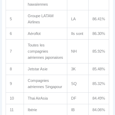
hawaïennes
Groupe LATAM
5
LA
86.41%
Airlines
6
Aéroflot
Ils sont
86.30%
Toutes les
7
compagnies
NH
85.92%
aériennes japonaises
8
Jetstar Asie
3K
85.48%
Compagnies
9
SQ
85.32%
aériennes Singapour
10
Thai AirAsia
DF
84.49%
11
Ibérie
IB
84.06%