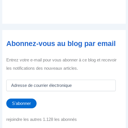
Abonnez-vous au blog par email
Entrez votre e-mail pour vous abonner à ce blog et recevoir
les notifications des nouveaux articles.
A
d
r
e
S'abonner
s
s
e
rejoindre les autres 1.128 les abonnés
d