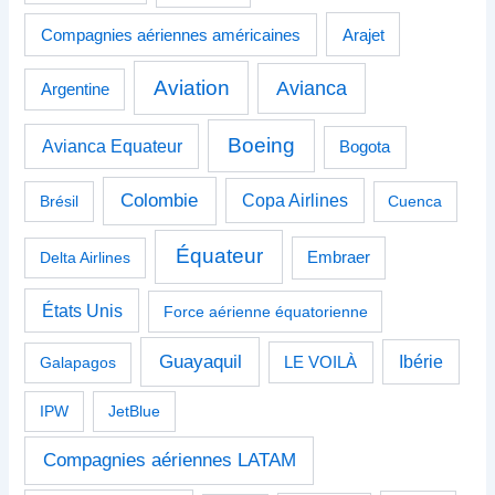
Compagnies aériennes américaines
Arajet
Aviation
Avianca
Argentine
Boeing
Avianca Equateur
Bogota
Colombie
Copa Airlines
Brésil
Cuenca
Équateur
Delta Airlines
Embraer
États Unis
Force aérienne équatorienne
Guayaquil
Ibérie
Galapagos
LE VOILÀ
IPW
JetBlue
Compagnies aériennes LATAM