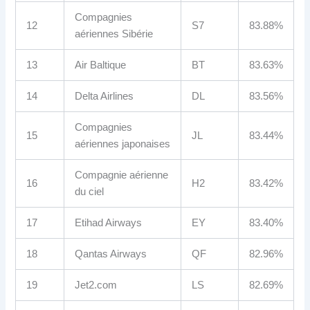
Compagnies
12
S7
83.88%
aériennes Sibérie
13
Air Baltique
BT
83.63%
14
Delta Airlines
DL
83.56%
Compagnies
15
JL
83.44%
aériennes japonaises
Compagnie aérienne
16
H2
83.42%
du ciel
17
Etihad Airways
EY
83.40%
18
Qantas Airways
QF
82.96%
19
Jet2.com
LS
82.69%